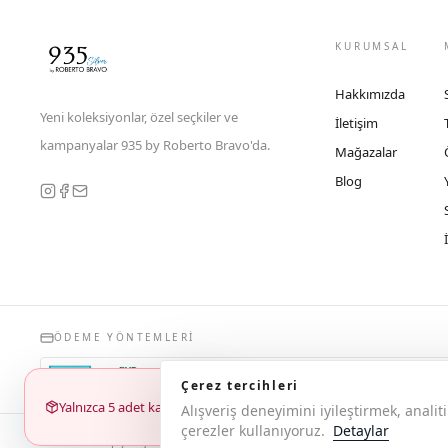
KURUMSAL
Hakkımızda
Yeni koleksiyonlar, özel seçkiler ve
İletişim
kampanyalar 935 by Roberto Bravo'da.
Mağazalar
Blog
ÖDEME YÖNTEMLERI
Çerez tercihleri
Yalnızca 5 adet kaldı
Alışveriş deneyimini iyileştirmek, anal
çerezler kullanıyoruz.
Detaylar
© 2026 Copyright 935 by Roberto Bravo