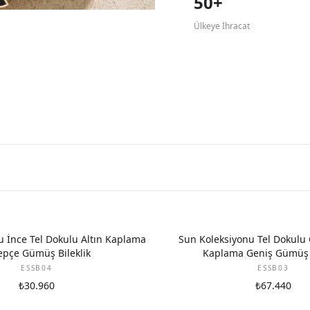
50+
Ülkeye İhracat
u İnce Tel Dokulu Altın Kaplama
Sun Koleksiyonu Tel Dokulu Ç
epçe Gümüş Bileklik
Kaplama Geniş Gümüş B
ESSB04
ESSB03
₺30.960
₺67.440