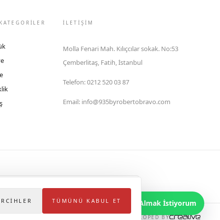
KATEGORİLER
İLETIŞIM
ük
Molla Fenari Mah. Kılıçcılar sokak. No:53
ye
Çemberlitaş, Fatih, İstanbul
e
Telefon
:
0212 520 03 87
lik
Email
:
info@935byrobertobravo.com
ş
lektronik Ticaret Bilgi Sistemi (ETBİS)'ne kayıtlıdır.
ERCIHLER
TÜMÜNÜ KABUL ET
Bilgi Almak İstiyorum
DEVELOPED BY