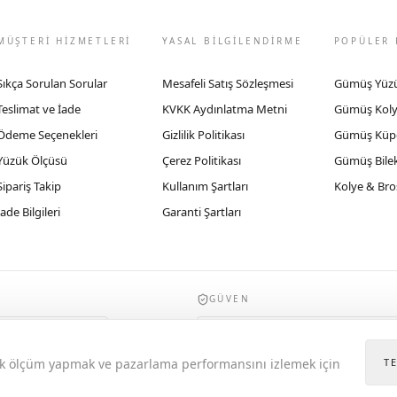
MÜŞTERİ HİZMETLERİ
YASAL BİLGİLENDİRME
POPÜLER 
Sıkça Sorulan Sorular
Mesafeli Satış Sözleşmesi
Gümüş Yüz
Teslimat ve İade
KVKK Aydınlatma Metni
Gümüş Kol
Ödeme Seçenekleri
Gizlilik Politikası
Gümüş Küp
Yüzük Ölçüsü
Çerez Politikası
Gümüş Bilek
Sipariş Takip
Kullanım Şartları
Kolye & Bro
İade Bilgileri
Garanti Şartları
GÜVEN
935byrobertobravo.com, Ticaret Bakanlığı E
itik ölçüm yapmak ve pazarlama performansını izlemek için
T