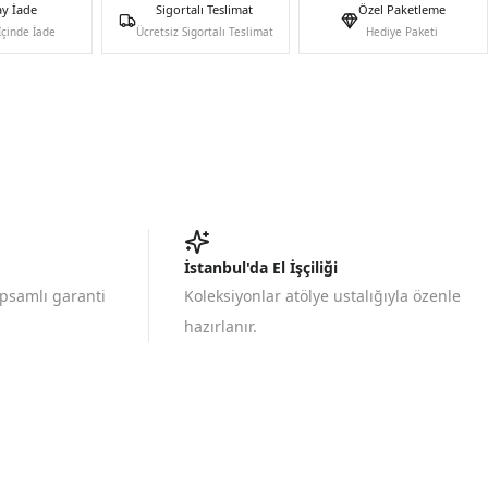
ay İade
Sigortalı Teslimat
Özel Paketleme
İçinde İade
Ücretsiz Sigortalı Teslimat
Hediye Paketi
İstanbul'da El İşçiliği
apsamlı garanti
Koleksiyonlar atölye ustalığıyla özenle
hazırlanır.