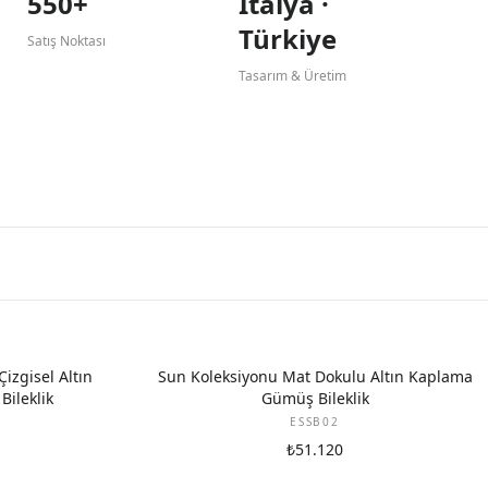
550+
İtalya ·
Türkiye
Satış Noktası
Tasarım & Üretim
izgisel Altın
Sun Koleksiyonu Mat Dokulu Altın Kaplama
ileklik
Gümüş Bileklik
ESSB02
₺51.120