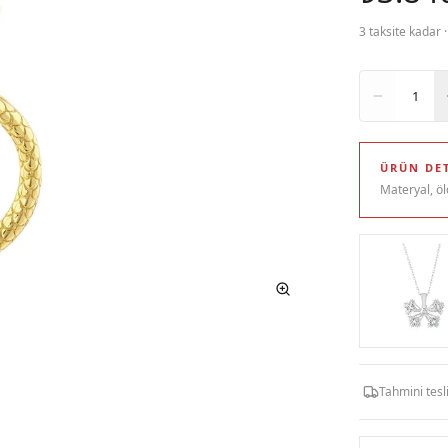
3 taksite kadar 
Adet
1
ÜRÜN DET
Materyal, öl
Tahmini tes