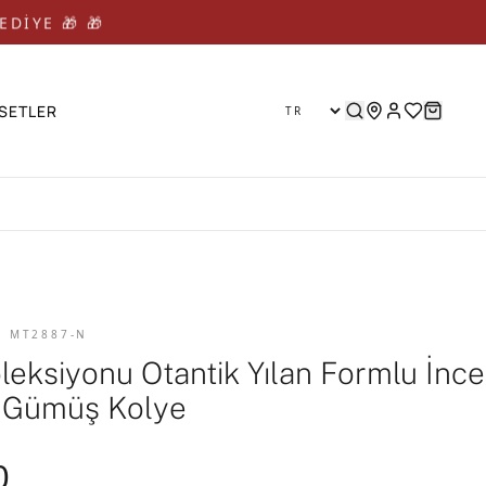
EDİYE 🎁 🎁
SETLER
D MT2887-N
leksiyonu Otantik Yılan Formlu İnce
li Gümüş Kolye
0