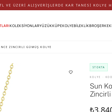
 TL VE ÜZERİ ALIŞVERİŞLERDE KAR TANESİ KOLYE H
TLARI
KOLEKSİYONLAR
YÜZÜK
KÜPE
KOLYE
BİLEKLİK
BROŞ
ERKEK
İNCE ZINCIRLI GÜMÜŞ KOLYE
STOKTA
KOLYE · KO
Sun Ko
Zincir
₺3.84