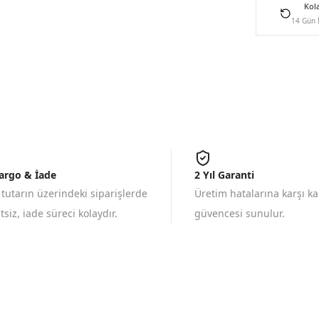
Kol
14 Gün 
Kargo & İade
2 Yıl Garanti
 tutarın üzerindeki siparişlerde
Üretim hatalarına karşı k
siz, iade süreci kolaydır.
güvencesi sunulur.