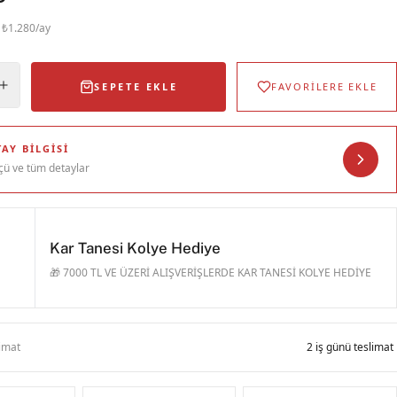
· ₺1.280/ay
SEPETE EKLE
FAVORİLERE EKLE
AY BILGISI
çü ve tüm detaylar
Kar Tanesi Kolye Hediye
🎁 7000 TL VE ÜZERİ ALIŞVERİŞLERDE KAR TANESİ KOLYE HEDİYE
limat
2 iş günü teslimat