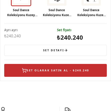
Soul Dance
Soul Dance
Soul Dance
Koleksiyonu Kuzey
Koleksiyonu Kuzey
Koleksiyonu Kuzey
Işıkları Motifli Siyah
Işıkları Motifli Siyah
Işıkları Motifli Siyah
Gümüş Yüzük
Gümüş Kolye
Gümüş Küpe
Ayrı ayrı
Set fiyatı
₺240.240
₺240.240
SET DETAYI
SET OLARAK SATIN AL - ₺240.240