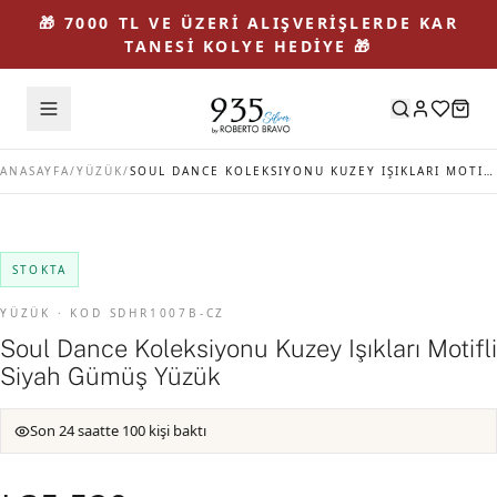
🎁 7000 TL VE ÜZERİ ALIŞVERİŞLERDE KAR
TANESİ KOLYE HEDİYE 🎁
ANASAYFA
/
YÜZÜK
/
SOUL DANCE KOLEKSIYONU KUZEY IŞIKLARI MOTIFLI SIYAH GÜMÜŞ YÜZÜK
STOKTA
YÜZÜK · KOD SDHR1007B-CZ
Soul Dance Koleksiyonu Kuzey Işıkları Motifli
Siyah Gümüş Yüzük
Son 24 saatte 100 kişi baktı