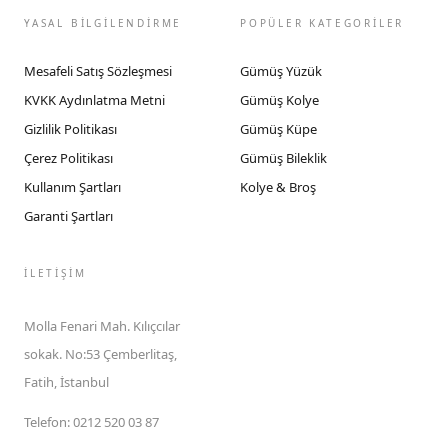
YASAL BİLGİLENDİRME
POPÜLER KATEGORİLER
Mesafeli Satış Sözleşmesi
Gümüş Yüzük
KVKK Aydınlatma Metni
Gümüş Kolye
Gizlilik Politikası
Gümüş Küpe
Çerez Politikası
Gümüş Bileklik
Kullanım Şartları
Kolye & Broş
Garanti Şartları
İLETIŞIM
Molla Fenari Mah. Kılıçcılar
sokak. No:53 Çemberlitaş,
Fatih, İstanbul
Telefon
:
0212 520 03 87