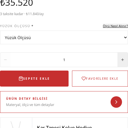
₺35.520
3 taksite kadar · ₺11.840/ay
YÜZÜK ÖLÇÜSÜ
*
Ölçü Nasıl Alınır?
Adet
1
SEPETE EKLE
FAVORİLERE EKLE
ÜRÜN DETAY BILGISI
Materyal, ölçü ve tüm detaylar
Kar Tanesi Kolye Hediye