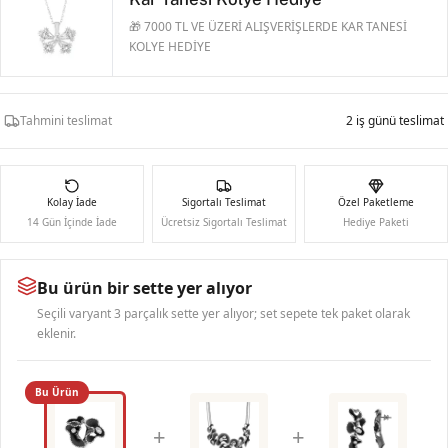
🎁 7000 TL VE ÜZERİ ALIŞVERİŞLERDE KAR TANESİ
KOLYE HEDİYE
Tahmini teslimat
2 iş günü teslimat
Kolay İade
Sigortalı Teslimat
Özel Paketleme
14 Gün İçinde İade
Ücretsiz Sigortalı Teslimat
Hediye Paketi
Bu ürün bir sette yer alıyor
Seçili varyant 3 parçalık sette yer alıyor; set sepete tek paket olarak
eklenir.
Bu Ürün
+
+