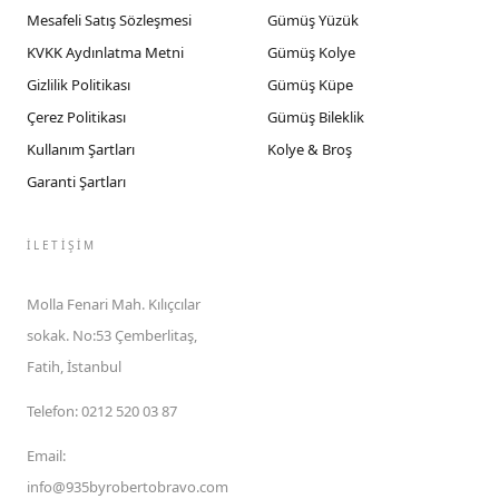
Mesafeli Satış Sözleşmesi
Gümüş Yüzük
KVKK Aydınlatma Metni
Gümüş Kolye
Gizlilik Politikası
Gümüş Küpe
Çerez Politikası
Gümüş Bileklik
Kullanım Şartları
Kolye & Broş
Garanti Şartları
İLETIŞIM
Molla Fenari Mah. Kılıçcılar
sokak. No:53 Çemberlitaş,
Fatih, İstanbul
Telefon
:
0212 520 03 87
Email
:
info@935byrobertobravo.com