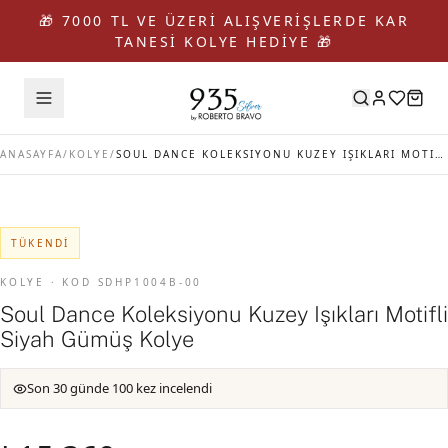
🎁 7000 TL VE ÜZERİ ALIŞVERİŞLERDE KAR
TANESİ KOLYE HEDİYE 🎁
ANASAYFA
/
KOLYE
/
SOUL DANCE KOLEKSIYONU KUZEY IŞIKLARI MOTIFLI SIYAH GÜMÜŞ KOLYE
TÜKENDI
KOLYE · KOD SDHP1004B-00
Soul Dance Koleksiyonu Kuzey Işıkları Motifli
Siyah Gümüş Kolye
Son 30 günde 100 kez incelendi