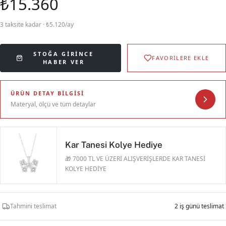
₺15.360
3 taksite kadar · ₺5.120/ay
STOĞA GIRINCE
FAVORİLERE EKLE
HABER VER
ÜRÜN DETAY BILGISI
Materyal, ölçü ve tüm detaylar
Kar Tanesi Kolye Hediye
🎁 7000 TL VE ÜZERİ ALIŞVERİŞLERDE KAR TANESİ
KOLYE HEDİYE
Tahmini teslimat
2 iş günü teslimat