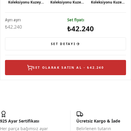
Koleksiyonu Kuzey
Koleksiyonu Kuzey
Koleksiyonu Kuzey
Işıkları Motifli Siyah
Işıkları Motifli Siyah
Işıkları Motifli Siyah
Gümüş Kolye
Gümüş Küpe
Gümüş Yüzük
Ayrı ayrı
Set fiyatı
₺42.240
₺42.240
SET DETAYI
SET OLARAK SATIN AL - ₺42.240
925 Ayar Sertifikası
Ücretsiz Kargo & İade
Her parça bağımsız ayar
Belirlenen tutarın