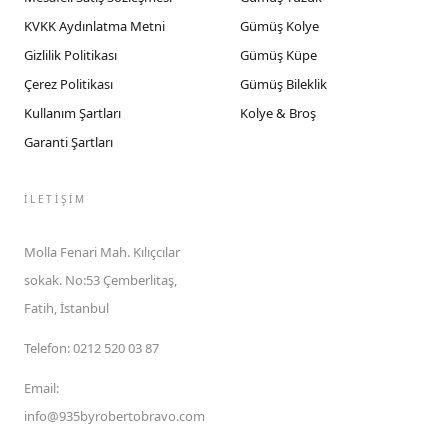
KVKK Aydınlatma Metni
Gümüş Kolye
Gizlilik Politikası
Gümüş Küpe
Çerez Politikası
Gümüş Bileklik
Kullanım Şartları
Kolye & Broş
Garanti Şartları
İLETIŞIM
Molla Fenari Mah. Kılıçcılar
sokak. No:53 Çemberlitaş,
Fatih, İstanbul
Telefon
:
0212 520 03 87
Email
:
info@935byrobertobravo.com