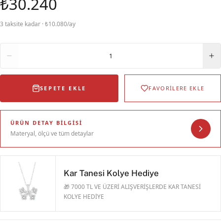
₺30.240
3 taksite kadar · ₺10.080/ay
Adet
1
SEPETE EKLE
FAVORİLERE EKLE
ÜRÜN DETAY BILGISI
Materyal, ölçü ve tüm detaylar
Kar Tanesi Kolye Hediye
🎁 7000 TL VE ÜZERİ ALIŞVERİŞLERDE KAR TANESİ
KOLYE HEDİYE