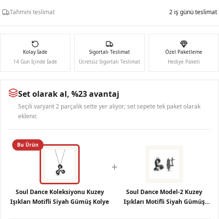
Tahmini teslimat
2 iş günü teslimat
Kolay İade
Sigortalı Teslimat
Özel Paketleme
14 Gün İçinde İade
Ücretsiz Sigortalı Teslimat
Hediye Paketi
Set olarak al, %23 avantaj
Seçili varyant 2 parçalık sette yer alıyor; set sepete tek paket olarak
eklenir.
Bu Ürün
+
Soul Dance Koleksiyonu Kuzey
Soul Dance Model-2 Kuzey
Işıkları Motifli Siyah Gümüş Kolye
Işıkları Motifli Siyah Gümüş
Küpe