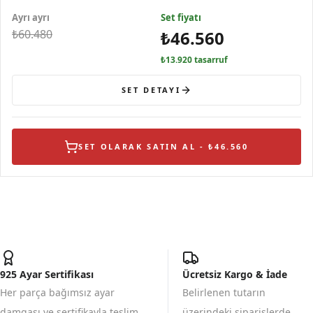
Ayrı ayrı
Set fiyatı
₺60.480
₺46.560
₺13.920 tasarruf
SET DETAYI
SET OLARAK SATIN AL - ₺46.560
925 Ayar Sertifikası
Ücretsiz Kargo & İade
Her parça bağımsız ayar
Belirlenen tutarın
damgası ve sertifikayla teslim
üzerindeki siparişlerde