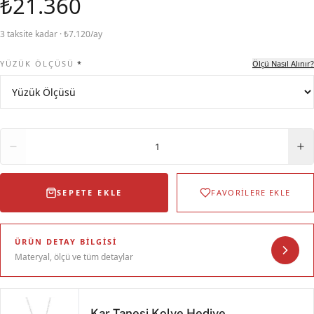
₺21.360
3 taksite kadar · ₺7.120/ay
YÜZÜK ÖLÇÜSÜ
*
Ölçü Nasıl Alınır?
Adet
1
SEPETE EKLE
FAVORİLERE EKLE
ÜRÜN DETAY BILGISI
Materyal, ölçü ve tüm detaylar
Kar Tanesi Kolye Hediye