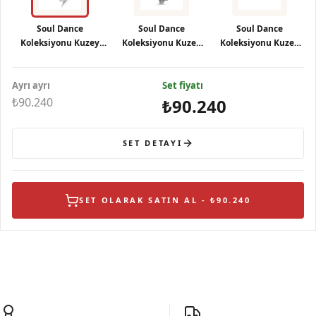
Soul Dance
Soul Dance
Soul Dance
Koleksiyonu Kuzey
Koleksiyonu Kuzey
Koleksiyonu Kuzey
Işıkları Motifli Gümüş
Işıkları Motifli
Işıkları Motifli
Yüzük
Gümüş Kolye
Gümüş Küpe
Ayrı ayrı
Set fiyatı
₺90.240
₺90.240
SET DETAYI
SET OLARAK SATIN AL - ₺90.240