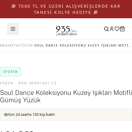
🎁 7000 TL VE ÜZERİ ALIŞVERİŞLERDE KAR
TANESİ KOLYE HEDİYE 🎁
ANASAYFA
/
YÜZÜK
/
SOUL DANCE KOLEKSIYONU KUZEY IŞIKLARI MOTIFLI GÜMÜŞ YÜZÜK
STOKTA
YÜZÜK · KOD SDHR1001-CZ
Soul Dance Koleksiyonu Kuzey Işıkları Motifli
Gümüş Yüzük
Son 24 saatte 150 kişi baktı