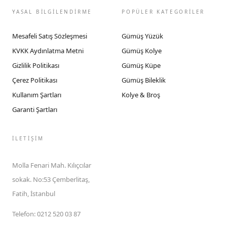
YASAL BİLGİLENDİRME
POPÜLER KATEGORİLER
Mesafeli Satış Sözleşmesi
Gümüş Yüzük
KVKK Aydınlatma Metni
Gümüş Kolye
Gizlilik Politikası
Gümüş Küpe
Çerez Politikası
Gümüş Bileklik
Kullanım Şartları
Kolye & Broş
Garanti Şartları
İLETIŞIM
Molla Fenari Mah. Kılıçcılar
sokak. No:53 Çemberlitaş,
Fatih, İstanbul
Telefon
:
0212 520 03 87