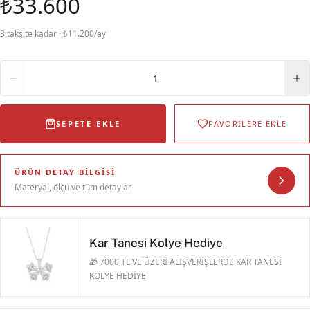
₺33.600
3 taksite kadar · ₺11.200/ay
Adet
1
SEPETE EKLE
FAVORİLERE EKLE
ÜRÜN DETAY BILGISI
Materyal, ölçü ve tüm detaylar
Kar Tanesi Kolye Hediye
🎁 7000 TL VE ÜZERİ ALIŞVERİŞLERDE KAR TANESİ
KOLYE HEDİYE