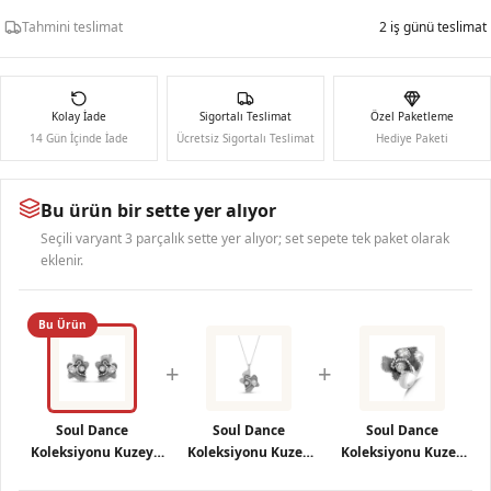
Tahmini teslimat
2 iş günü teslimat
Kolay İade
Sigortalı Teslimat
Özel Paketleme
14 Gün İçinde İade
Ücretsiz Sigortalı Teslimat
Hediye Paketi
Bu ürün bir sette yer alıyor
Seçili varyant 3 parçalık sette yer alıyor; set sepete tek paket olarak
eklenir.
Bu Ürün
+
+
Soul Dance
Soul Dance
Soul Dance
Koleksiyonu Kuzey
Koleksiyonu Kuzey
Koleksiyonu Kuzey
Işıkları Motifli Gümüş
Işıkları Motifli
Işıkları Motifli