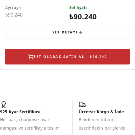
Küpe
Gümüş Kolye
Gümüş Yüzük
Ayrı ayrı
Set fiyatı
₺90.240
₺90.240
SET DETAYI
SET OLARAK SATIN AL - ₺90.240
925 Ayar Sertifikası
Ücretsiz Kargo & İade
Her parça bağımsız ayar
Belirlenen tutarın
damgası ve sertifikayla teslim
üzerindeki siparişlerde