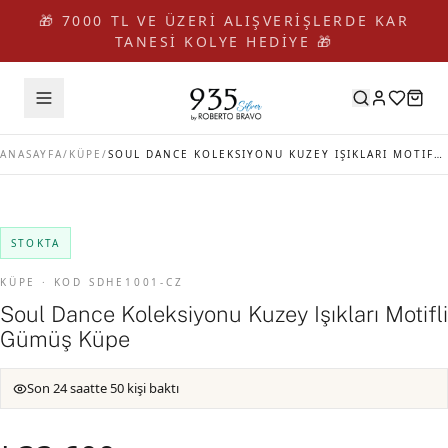
🎁 7000 TL VE ÜZERİ ALIŞVERİŞLERDE KAR
TANESİ KOLYE HEDİYE 🎁
ANASAYFA
/
KÜPE
/
SOUL DANCE KOLEKSIYONU KUZEY IŞIKLARI MOTIFLI GÜMÜŞ KÜPE
STOKTA
KÜPE · KOD SDHE1001-CZ
Soul Dance Koleksiyonu Kuzey Işıkları Motifli
Gümüş Küpe
Son 24 saatte 50 kişi baktı