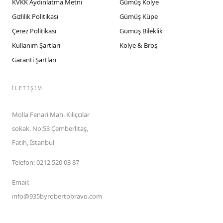
KVKK Aydınlatma Metni
Gümüş Kolye
Gizlilik Politikası
Gümüş Küpe
Çerez Politikası
Gümüş Bileklik
Kullanım Şartları
Kolye & Broş
Garanti Şartları
İLETIŞIM
Molla Fenari Mah. Kılıçcılar
sokak. No:53 Çemberlitaş,
Fatih, İstanbul
Telefon
:
0212 520 03 87
Email
:
info@935byrobertobravo.com