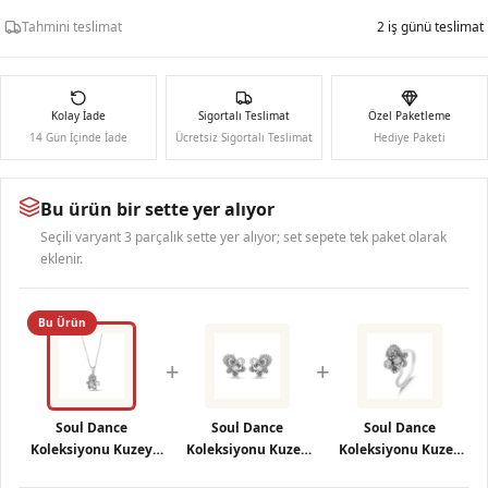
Tahmini teslimat
2 iş günü teslimat
Kolay İade
Sigortalı Teslimat
Özel Paketleme
14 Gün İçinde İade
Ücretsiz Sigortalı Teslimat
Hediye Paketi
Bu ürün bir sette yer alıyor
Seçili varyant 3 parçalık sette yer alıyor; set sepete tek paket olarak
eklenir.
Bu Ürün
+
+
Soul Dance
Soul Dance
Soul Dance
Koleksiyonu Kuzey
Koleksiyonu Kuzey
Koleksiyonu Kuzey
Işıkları Motifli Gümüş
Işıkları Motifli
Işıkları Motifli