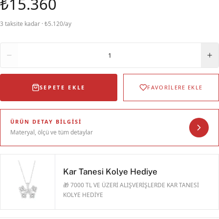
₺15.360
3 taksite kadar · ₺5.120/ay
Adet
1
SEPETE EKLE
FAVORİLERE EKLE
ÜRÜN DETAY BILGISI
Materyal, ölçü ve tüm detaylar
Kar Tanesi Kolye Hediye
🎁 7000 TL VE ÜZERİ ALIŞVERİŞLERDE KAR TANESİ
KOLYE HEDİYE