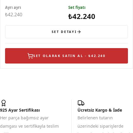
Kolye
Gümüş Küpe
Gümüş Yüzük
Ayrı ayrı
Set fiyatı
₺42.240
₺42.240
SET DETAYI
SET OLARAK SATIN AL - ₺42.240
925 Ayar Sertifikası
Ücretsiz Kargo & İade
Her parça bağımsız ayar
Belirlenen tutarın
damgası ve sertifikayla teslim
üzerindeki siparişlerde