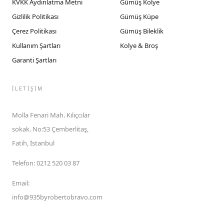
KVKK Aydınlatma Metni
Gümüş Kolye
Gizlilik Politikası
Gümüş Küpe
Çerez Politikası
Gümüş Bileklik
Kullanım Şartları
Kolye & Broş
Garanti Şartları
İLETIŞIM
Molla Fenari Mah. Kılıçcılar
sokak. No:53 Çemberlitaş,
Fatih, İstanbul
Telefon
:
0212 520 03 87
Email
:
info@935byrobertobravo.com