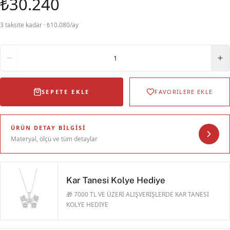
₺30.240
3 taksite kadar · ₺10.080/ay
Adet
1
SEPETE EKLE
FAVORİLERE EKLE
ÜRÜN DETAY BILGISI
Materyal, ölçü ve tüm detaylar
Kar Tanesi Kolye Hediye
🎁 7000 TL VE ÜZERİ ALIŞVERİŞLERDE KAR TANESİ
KOLYE HEDİYE