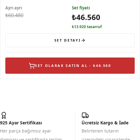
Ayrı ayrı
Set fiyatı
₺60.480
₺46.560
₺13.920 tasarruf
SET DETAYI
SET OLARAK SATIN AL - ₺46.560
925 Ayar Sertifikası
Ücretsiz Kargo & İade
Her parça bağımsız ayar
Belirlenen tutarın
damgası ve sertifikayla teslim
üzerindeki siparişlerde