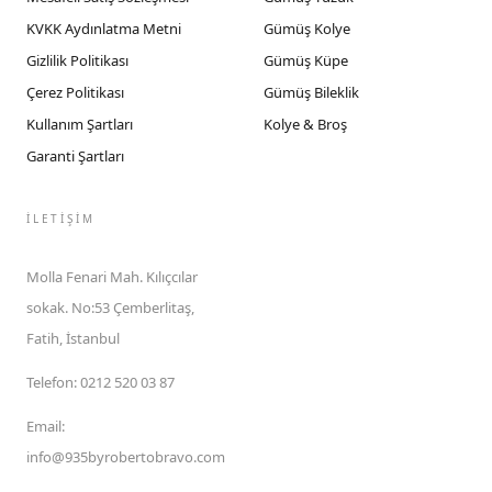
KVKK Aydınlatma Metni
Gümüş Kolye
Gizlilik Politikası
Gümüş Küpe
Çerez Politikası
Gümüş Bileklik
Kullanım Şartları
Kolye & Broş
Garanti Şartları
İLETIŞIM
Molla Fenari Mah. Kılıçcılar
sokak. No:53 Çemberlitaş,
Fatih, İstanbul
Telefon
:
0212 520 03 87
Email
:
info@935byrobertobravo.com