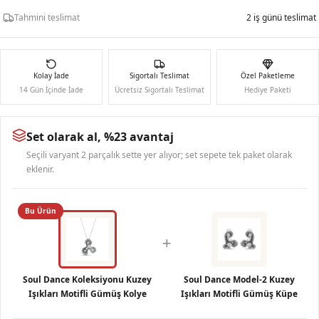
Tahmini teslimat
2 iş günü teslimat
Kolay İade
Sigortalı Teslimat
Özel Paketleme
14 Gün İçinde İade
Ücretsiz Sigortalı Teslimat
Hediye Paketi
Set olarak al, %23 avantaj
Seçili varyant 2 parçalık sette yer alıyor; set sepete tek paket olarak
eklenir.
Bu Ürün
+
Soul Dance Koleksiyonu Kuzey
Soul Dance Model-2 Kuzey
Işıkları Motifli Gümüş Kolye
Işıkları Motifli Gümüş Küpe