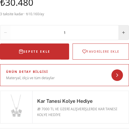
₺30.480
3 taksite kadar · ₺10.160/ay
Adet
1
SEPETE EKLE
FAVORİLERE EKLE
ÜRÜN DETAY BILGISI
Materyal, ölçü ve tüm detaylar
Kar Tanesi Kolye Hediye
🎁 7000 TL VE ÜZERİ ALIŞVERİŞLERDE KAR TANESİ
KOLYE HEDİYE