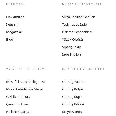
KURUMSAL
MÜŞTERİ HİZMETLERİ
Hakkımızda
Sıkça Sorulan Sorular
İletişim
Teslimat ve İade
Mağazalar
Ödeme Seçenekleri
Blog
Yüzük Ölçüsü
Sipariş Takip
İade Bilgileri
YASAL BİLGİLENDİRME
POPÜLER KATEGORİLER
Mesafeli Satış Sözleşmesi
Gümüş Yüzük
KVKK Aydınlatma Metni
Gümüş Kolye
Gizlilik Politikası
Gümüş Küpe
Çerez Politikası
Gümüş Bileklik
Kullanım Şartları
Kolye & Broş