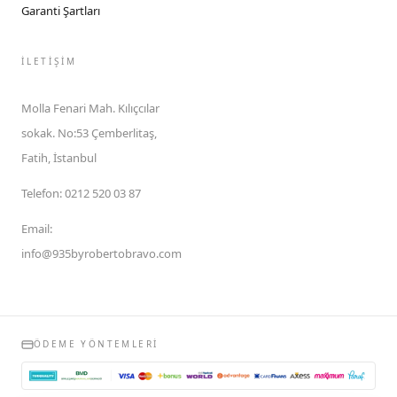
Garanti Şartları
İLETIŞIM
Molla Fenari Mah. Kılıçcılar
sokak. No:53 Çemberlitaş,
Fatih, İstanbul
Telefon
:
0212 520 03 87
Email
:
info@935byrobertobravo.com
ÖDEME YÖNTEMLERI