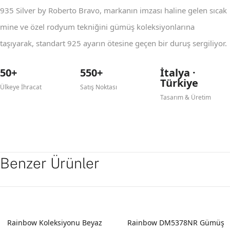
935 Silver by Roberto Bravo, markanın imzası haline gelen sıcak
mine ve özel rodyum tekniğini gümüş koleksiyonlarına
taşıyarak, standart 925 ayarın ötesine geçen bir duruş sergiliyor.
50+
550+
İtalya ·
Türkiye
Ülkeye İhracat
Satış Noktası
Tasarım & Üretim
Benzer Ürünler
YENI
Rainbow Koleksiyonu Beyaz
Rainbow DM5378NR Gümüş