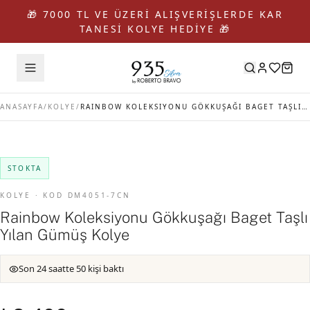
🎁 7000 TL VE ÜZERİ ALIŞVERİŞLERDE KAR
TANESİ KOLYE HEDİYE 🎁
ANASAYFA
/
KOLYE
/
RAINBOW KOLEKSIYONU GÖKKUŞAĞI BAGET TAŞLI YILAN GÜMÜŞ KOLYE
STOKTA
KOLYE · KOD DM4051-7CN
Rainbow Koleksiyonu Gökkuşağı Baget Taşlı
Yılan Gümüş Kolye
Son 24 saatte 50 kişi baktı