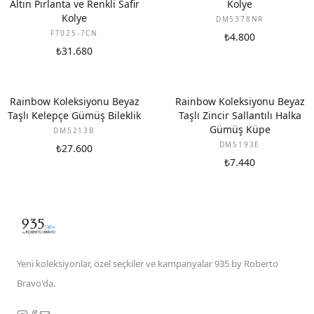
Altın Pırlanta ve Renkli Safir
Kolye
Kolye
DM5378NR
FT025-7CN
₺4.800
₺31.680
Rainbow Koleksiyonu Beyaz
Rainbow Koleksiyonu Beyaz
Taşlı Kelepçe Gümüş Bileklik
Taşlı Zincir Sallantılı Halka
Gümüş Küpe
DM5213B
DM5193E
₺27.600
₺7.440
Yeni koleksiyonlar, özel seçkiler ve kampanyalar 935 by Roberto
Bravo'da.