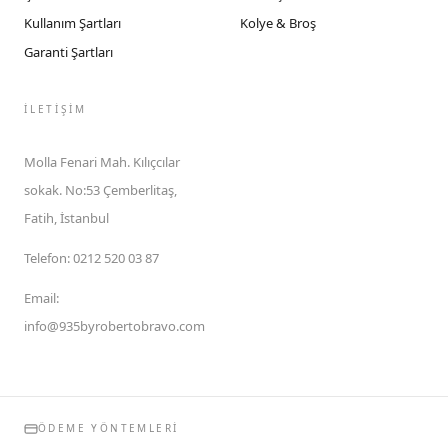
Kullanım Şartları
Kolye & Broş
Garanti Şartları
İLETIŞIM
Molla Fenari Mah. Kılıçcılar
sokak. No:53 Çemberlitaş,
Fatih, İstanbul
Telefon
:
0212 520 03 87
Email
:
info@935byrobertobravo.com
ÖDEME YÖNTEMLERI