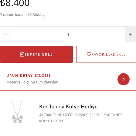
₺8.400
3 taksite kadar · ₺2.800/ay
Adet
1
SEPETE EKLE
FAVORİLERE EKLE
ÜRÜN DETAY BILGISI
Materyal, ölçü ve tüm detaylar
Kar Tanesi Kolye Hediye
🎁 7000 TL VE ÜZERİ ALIŞVERİŞLERDE KAR TANESİ
KOLYE HEDİYE