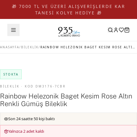
🎁 7000 TL VE ÜZERİ ALIŞVERİŞLERDE KAR
TANESİ KOLYE HEDİYE 🎁
ANASAYFA
/
BİLEKLİK
/
RAINBOW HELEZONIK BAGET KESIM ROSE ALTIN RENKLI GÜMÜŞ BILEKLIK
STOKTA
BİLEKLİK · KOD DM3176-7CBR
Rainbow Helezonik Baget Kesim Rose Altın
Renkli Gümüş Bileklik
Son 24 saatte 50 kişi baktı
Yalnızca 2 adet kaldı