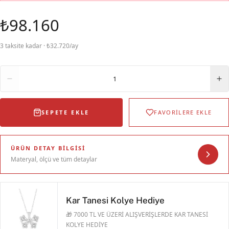
₺98.160
3 taksite kadar · ₺32.720/ay
Adet
1
SEPETE EKLE
FAVORİLERE EKLE
ÜRÜN DETAY BILGISI
Materyal, ölçü ve tüm detaylar
Kar Tanesi Kolye Hediye
🎁 7000 TL VE ÜZERİ ALIŞVERİŞLERDE KAR TANESİ
KOLYE HEDİYE