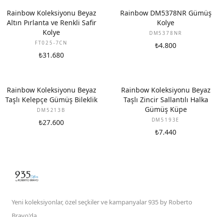
YENI
Rainbow Koleksiyonu Beyaz
Rainbow DM5378NR Gümüş
Altın Pırlanta ve Renkli Safir
Kolye
Kolye
DM5378NR
FT025-7CN
₺4.800
₺31.680
Rainbow Koleksiyonu Beyaz
Rainbow Koleksiyonu Beyaz
Taşlı Kelepçe Gümüş Bileklik
Taşlı Zincir Sallantılı Halka
Gümüş Küpe
DM5213B
DM5193E
₺27.600
₺7.440
Yeni koleksiyonlar, özel seçkiler ve kampanyalar 935 by Roberto
Bravo'da.