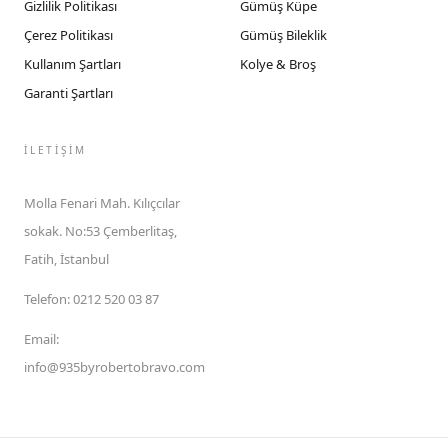
Gizlilik Politikası
Gümüş Küpe
Çerez Politikası
Gümüş Bileklik
Kullanım Şartları
Kolye & Broş
Garanti Şartları
İLETIŞIM
Molla Fenari Mah. Kılıçcılar
sokak. No:53 Çemberlitaş,
Fatih, İstanbul
Telefon
:
0212 520 03 87
Email
:
info@935byrobertobravo.com