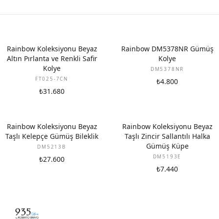
YENI
Rainbow Koleksiyonu Beyaz
Rainbow DM5378NR Gümüş
Altın Pırlanta ve Renkli Safir
Kolye
Kolye
DM5378NR
FT025-7CN
₺4.800
₺31.680
Rainbow Koleksiyonu Beyaz
Rainbow Koleksiyonu Beyaz
Taşlı Kelepçe Gümüş Bileklik
Taşlı Zincir Sallantılı Halka
Gümüş Küpe
DM5213B
DM5193E
₺27.600
₺7.440