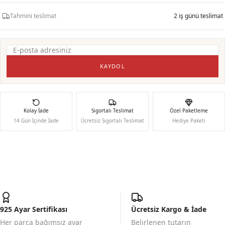
Tahmini teslimat
2 iş günü teslimat
KAYDOL
Kolay İade
Sigortalı Teslimat
Özel Paketleme
14 Gün İçinde İade
Ücretsiz Sigortalı Teslimat
Hediye Paketi
925 Ayar Sertifikası
Ücretsiz Kargo & İade
Her parça bağımsız ayar
Belirlenen tutarın