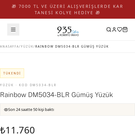
🎁 7000 TL VE ÜZERİ ALIŞVERİŞLERDE KAR
TANESİ KOLYE HEDİYE 🎁
ANASAYFA
/
YÜZÜK
/
RAINBOW DM5034-BLR GÜMÜŞ YÜZÜK
TÜKENDI
YÜZÜK · KOD DM5034-BLR
Rainbow DM5034-BLR Gümüş Yüzük
Son 24 saatte 50 kişi baktı
₺11.760