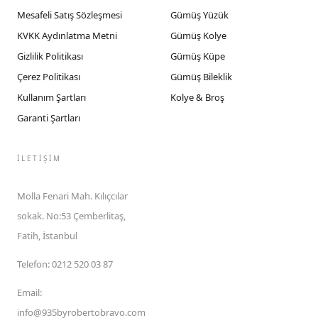
Mesafeli Satış Sözleşmesi
Gümüş Yüzük
KVKK Aydınlatma Metni
Gümüş Kolye
Gizlilik Politikası
Gümüş Küpe
Çerez Politikası
Gümüş Bileklik
Kullanım Şartları
Kolye & Broş
Garanti Şartları
İLETIŞIM
Molla Fenari Mah. Kılıçcılar
sokak. No:53 Çemberlitaş,
Fatih, İstanbul
Telefon
:
0212 520 03 87
Email
:
info@935byrobertobravo.com