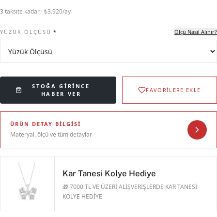
3 taksite kadar · ₺3.920/ay
YÜZÜK ÖLÇÜSÜ
*
Ölçü Nasıl Alınır?
STOĞA GIRINCE
FAVORİLERE EKLE
HABER VER
ÜRÜN DETAY BILGISI
Materyal, ölçü ve tüm detaylar
Kar Tanesi Kolye Hediye
🎁 7000 TL VE ÜZERİ ALIŞVERİŞLERDE KAR TANESİ
KOLYE HEDİYE