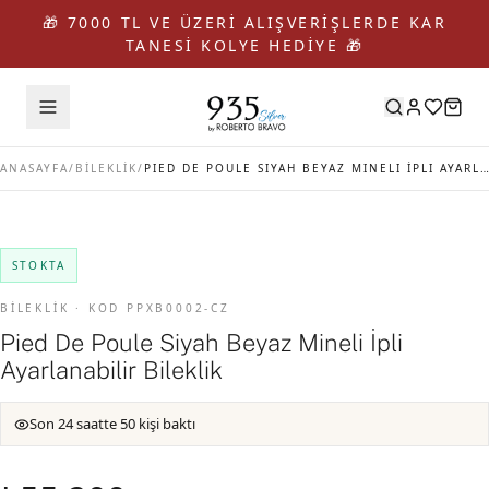
🎁 7000 TL VE ÜZERİ ALIŞVERİŞLERDE KAR
TANESİ KOLYE HEDİYE 🎁
ANASAYFA
/
BİLEKLİK
/
PIED DE POULE SIYAH BEYAZ MINELI İPLI AYARLANABILIR BILEKLIK
STOKTA
BİLEKLİK · KOD PPXB0002-CZ
Pied De Poule Siyah Beyaz Mineli İpli
Ayarlanabilir Bileklik
Son 24 saatte 50 kişi baktı