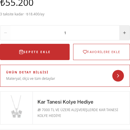
₺55.200
3 taksite kadar · ₺18.400/ay
Adet
1
SEPETE EKLE
FAVORİLERE EKLE
ÜRÜN DETAY BILGISI
Materyal, ölçü ve tüm detaylar
Kar Tanesi Kolye Hediye
🎁 7000 TL VE ÜZERİ ALIŞVERİŞLERDE KAR TANESİ
KOLYE HEDİYE