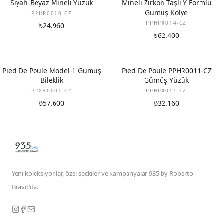
Siyah-Beyaz Mineli Yüzük
Mineli Zirkon Taşlı Y Formlu
Gümüş Kolye
PPHR0010-CZ
PPHP0014-CZ
₺24.960
₺62.400
Pied De Poule Model-1 Gümüş
Pied De Poule PPHR0011-CZ
Bileklik
Gümüş Yüzük
PPXB0001-CZ
PPHR0011-CZ
₺57.600
₺32.160
Yeni koleksiyonlar, özel seçkiler ve kampanyalar 935 by Roberto
Bravo'da.