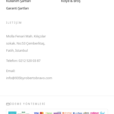
Kullanım Şartları
Kolye & Broş
Garanti Şartları
İLETIŞIM
Molla Fenari Mah. Kılıçcılar
sokak. No:53 Çemberlitaş,
Fatih, İstanbul
Telefon
:
0212 520 03 87
Email
:
info@935byrobertobravo.com
ÖDEME YÖNTEMLERI