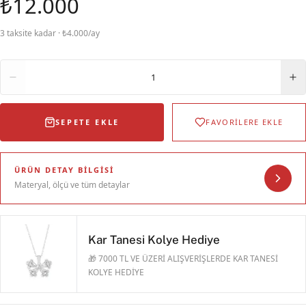
₺12.000
3 taksite kadar · ₺4.000/ay
Adet
1
SEPETE EKLE
FAVORİLERE EKLE
ÜRÜN DETAY BILGISI
Materyal, ölçü ve tüm detaylar
Kar Tanesi Kolye Hediye
🎁 7000 TL VE ÜZERİ ALIŞVERİŞLERDE KAR TANESİ
KOLYE HEDİYE