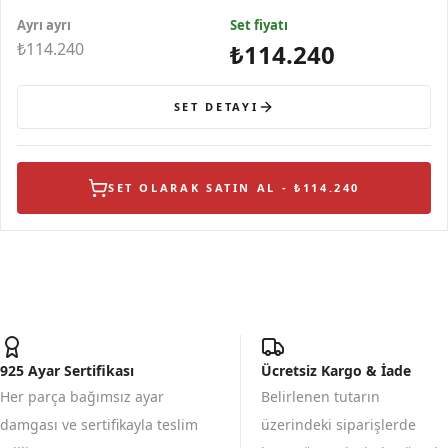
Figürlü Turuncu
Figürlü
Benekli
ve Taşlı İkili
Ayrı ayrı
Taşlı Çivili
Detaylı
Set fiyatı
Kelebek
Kelebek
Gümüş
Gümüş Kolye
Figürlü
Figürlü Gümüş
₺114.240
₺114.240
Gümüş Yüzük
Bilek
SET DETAYI
SET OLARAK SATIN AL - ₺114.240
925 Ayar Sertifikası
Ücretsiz Kargo & İade
Her parça bağımsız ayar
Belirlenen tutarın
damgası ve sertifikayla teslim
üzerindeki siparişlerde