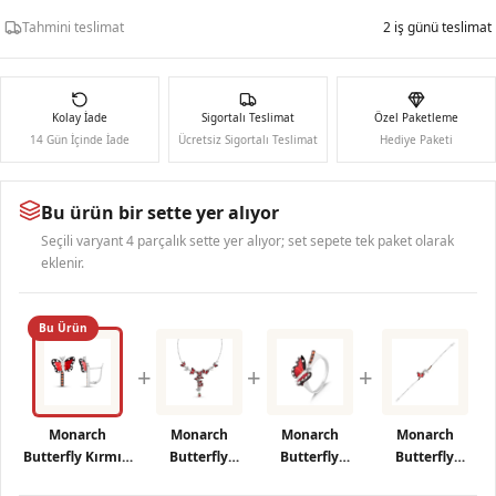
Tahmini teslimat
2 iş günü teslimat
Kolay İade
Sigortalı Teslimat
Özel Paketleme
14 Gün İçinde İade
Ücretsiz Sigortalı Teslimat
Hediye Paketi
Bu ürün bir sette yer alıyor
Seçili varyant 4 parçalık sette yer alıyor; set sepete tek paket olarak
eklenir.
Bu Ürün
+
+
+
Monarch
Monarch
Monarch
Monarch
Butterfly Kırmızı
Butterfly
Butterfly
Butterfly
Mineli Kelebek
Çoklu Kelebek
Mineli Beyaz
Kırmızı Mineli