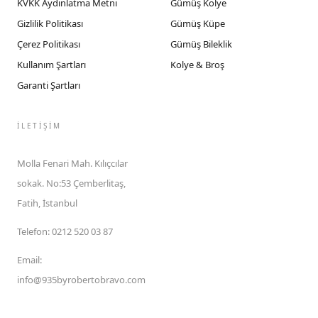
KVKK Aydınlatma Metni
Gümüş Kolye
Gizlilik Politikası
Gümüş Küpe
Çerez Politikası
Gümüş Bileklik
Kullanım Şartları
Kolye & Broş
Garanti Şartları
İLETIŞIM
Molla Fenari Mah. Kılıçcılar
sokak. No:53 Çemberlitaş,
Fatih, İstanbul
Telefon
:
0212 520 03 87
Email
:
info@935byrobertobravo.com