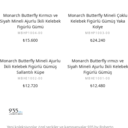
Monarch Butterfly Kırmızı ve
Monarch Butterfly Mineli Çoklu
Siyah Mineli Ajurlu İkili Kelebek
Kelebek Figürlü Gümüş Yaka
Figürlü Gümü
Kolye
MBHP1004-00
MBHP1003-00
₺15.600
₺24.240
Monarch Butterfly Mineli Ajurlu
Monarch Butterfly ırmızı ve
İkili Kelebek Figürlü Gümüş
Siyah Mineli Ajurlu İkili Kelebek
Sallantılı Küpe
Figürlü Gümüş
MBHE1002-00
MBHE1001-00
₺12.720
₺12.480
Yeni koleksiyonlar, özel seçkiler ve kampanyalar 935 by Roberto