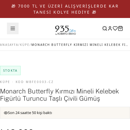
🎁 7000 TL VE ÜZERİ ALIŞVERİŞLERDE KAR
TANESİ KOLYE HEDİYE 🎁
ANASAYFA
/
KÜPE
/
MONARCH BUTTERFLY KIRMIZI MINELI KELEBEK FIGÜRLÜ TURUNCU TAŞLI ÇIVILI GÜMÜŞ
STOKTA
KÜPE · KOD MBFE0003-CZ
Monarch Butterfly Kırmızı Mineli Kelebek
Figürlü Turuncu Taşlı Çivili Gümüş
Son 24 saatte 50 kişi baktı