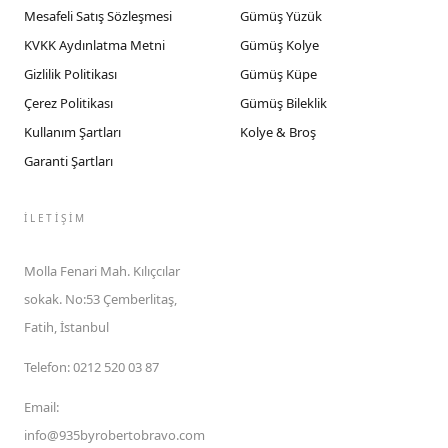
Mesafeli Satış Sözleşmesi
Gümüş Yüzük
KVKK Aydınlatma Metni
Gümüş Kolye
Gizlilik Politikası
Gümüş Küpe
Çerez Politikası
Gümüş Bileklik
Kullanım Şartları
Kolye & Broş
Garanti Şartları
İLETIŞIM
Molla Fenari Mah. Kılıçcılar
sokak. No:53 Çemberlitaş,
Fatih, İstanbul
Telefon
:
0212 520 03 87
Email
:
info@935byrobertobravo.com