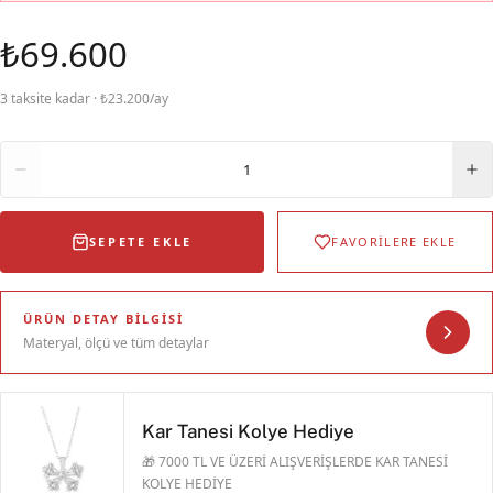
₺69.600
3 taksite kadar · ₺23.200/ay
Adet
1
SEPETE EKLE
FAVORİLERE EKLE
ÜRÜN DETAY BILGISI
Materyal, ölçü ve tüm detaylar
Kar Tanesi Kolye Hediye
🎁 7000 TL VE ÜZERİ ALIŞVERİŞLERDE KAR TANESİ
KOLYE HEDİYE