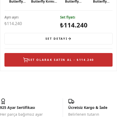
Butterfly
Butterfly Kırmızı
Butterfly
Butterfly
Çoklu Kelebek
Mineli Kelebek
Mineli Beyaz
Kırmızı Mineli
Figürlü
Figürlü Turuncu
Benekli
ve Taşlı İkili
Ayrı ayrı
Detaylı
Taşlı Çivili
Set fiyatı
Kelebek
Kelebek Figürlü
Gümüş Kolye
Gümüş
Figürlü Gümüş
Gümüş Bilek
₺114.240
₺114.240
Yüzük
SET DETAYI
SET OLARAK SATIN AL - ₺114.240
925 Ayar Sertifikası
Ücretsiz Kargo & İade
Her parça bağımsız ayar
Belirlenen tutarın