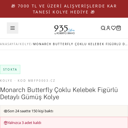
🎁 7000 TL VE ÜZERİ ALIŞVERİŞLERDE KAR
TANESİ KOLYE HEDİYE 🎁
ANASAYFA
/
KOLYE
/
MONARCH BUTTERFLY ÇOKLU KELEBEK FIGÜRLÜ DETAYLI GÜMÜŞ KOLYE
STOKTA
KOLYE · KOD MBFP0003-CZ
Monarch Butterfly Çoklu Kelebek Figürlü
Detaylı Gümüş Kolye
Son 24 saatte 150 kişi baktı
Yalnızca 3 adet kaldı