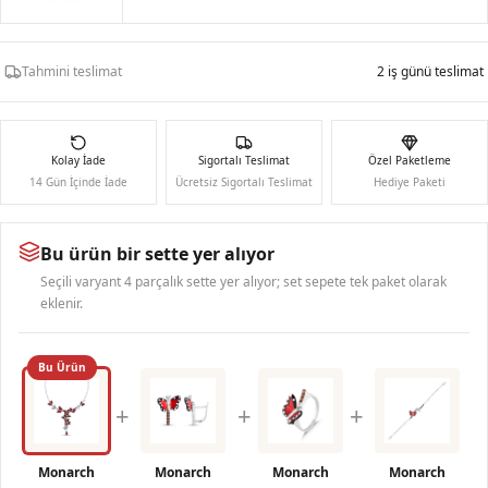
Tahmini teslimat
2 iş günü teslimat
Kolay İade
Sigortalı Teslimat
Özel Paketleme
14 Gün İçinde İade
Ücretsiz Sigortalı Teslimat
Hediye Paketi
Bu ürün bir sette yer alıyor
Seçili varyant 4 parçalık sette yer alıyor; set sepete tek paket olarak
eklenir.
Bu Ürün
+
+
+
Monarch
Monarch
Monarch
Monarch