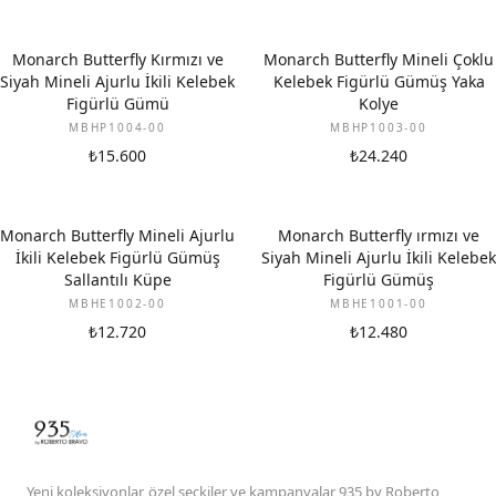
Monarch Butterfly Kırmızı ve
Monarch Butterfly Mineli Çoklu
Siyah Mineli Ajurlu İkili Kelebek
Kelebek Figürlü Gümüş Yaka
Figürlü Gümü
Kolye
MBHP1004-00
MBHP1003-00
₺15.600
₺24.240
Monarch Butterfly Mineli Ajurlu
Monarch Butterfly ırmızı ve
İkili Kelebek Figürlü Gümüş
Siyah Mineli Ajurlu İkili Kelebek
Sallantılı Küpe
Figürlü Gümüş
MBHE1002-00
MBHE1001-00
₺12.720
₺12.480
Yeni koleksiyonlar, özel seçkiler ve kampanyalar 935 by Roberto