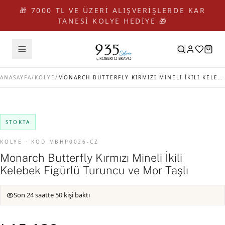
🎁 7000 TL VE ÜZERİ ALIŞVERİŞLERDE KAR
TANESİ KOLYE HEDİYE 🎁
ANASAYFA
/
KOLYE
/
MONARCH BUTTERFLY KIRMIZI MINELI İKILI KELEBEK FIGÜRLÜ TURUNCU VE MOR TAŞLI
STOKTA
KOLYE · KOD MBHP0026-CZ
Monarch Butterfly Kırmızı Mineli İkili
Kelebek Figürlü Turuncu ve Mor Taşlı
Son 24 saatte 50 kişi baktı