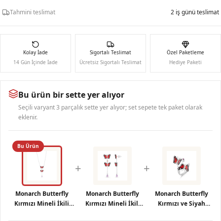
Tahmini teslimat
2 iş günü teslimat
Kolay İade
Sigortalı Teslimat
Özel Paketleme
14 Gün İçinde İade
Ücretsiz Sigortalı Teslimat
Hediye Paketi
Bu ürün bir sette yer alıyor
Seçili varyant 3 parçalık sette yer alıyor; set sepete tek paket olarak
eklenir.
Bu Ürün
+
+
Monarch Butterfly
Monarch Butterfly
Monarch Butterfly
Kırmızı Mineli İkili
Kırmızı Mineli İkili
Kırmızı ve Siyah
Kelebek Figürlü
Kelebek Figürlü
Mineli İkili Kelebek