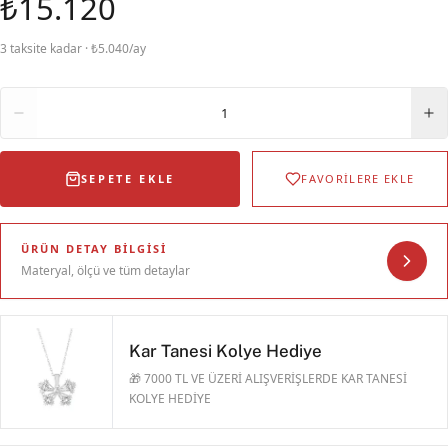
₺15.120
3 taksite kadar · ₺5.040/ay
Adet
1
SEPETE EKLE
FAVORİLERE EKLE
ÜRÜN DETAY BILGISI
Materyal, ölçü ve tüm detaylar
Kar Tanesi Kolye Hediye
🎁 7000 TL VE ÜZERİ ALIŞVERİŞLERDE KAR TANESİ
KOLYE HEDİYE