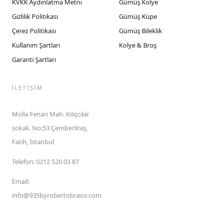
KVKK Aydınlatma Metni
Gümüş Kolye
Gizlilik Politikası
Gümüş Küpe
Çerez Politikası
Gümüş Bileklik
Kullanım Şartları
Kolye & Broş
Garanti Şartları
İLETIŞIM
Molla Fenari Mah. Kılıçcılar
sokak. No:53 Çemberlitaş,
Fatih, İstanbul
Telefon
:
0212 520 03 87
Email
:
info@935byrobertobravo.com