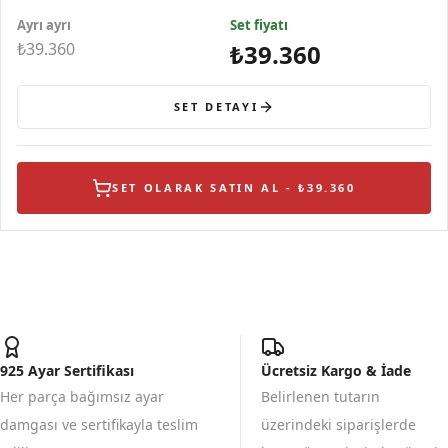
Turuncu ve Mor Taşlı
Turuncu ve Mor Taşlı
Figürlü Pembe Taşlı
Ayrı ayrı
Set fiyatı
₺39.360
₺39.360
SET DETAYI
SET OLARAK SATIN AL - ₺39.360
925 Ayar Sertifikası
Ücretsiz Kargo & İade
Her parça bağımsız ayar
Belirlenen tutarın
damgası ve sertifikayla teslim
üzerindeki siparişlerde