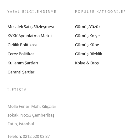
YASAL BİLGİLENDİRME
POPÜLER KATEGORİLER
Mesafeli Satış Sözleşmesi
Gümüş Yüzük
KVKK Aydınlatma Metni
Gümüş Kolye
Gizlilik Politikası
Gümüş Küpe
Çerez Politikası
Gümüş Bileklik
Kullanım Şartları
Kolye & Broş
Garanti Şartları
İLETIŞIM
Molla Fenari Mah. Kılıçcılar
sokak. No:53 Çemberlitaş,
Fatih, İstanbul
Telefon
:
0212 520 03 87