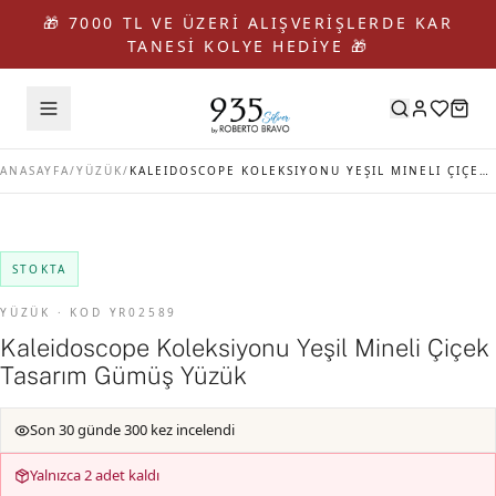
🎁 7000 TL VE ÜZERİ ALIŞVERİŞLERDE KAR
TANESİ KOLYE HEDİYE 🎁
ANASAYFA
/
YÜZÜK
/
KALEIDOSCOPE KOLEKSIYONU YEŞIL MINELI ÇIÇEK TASARIM GÜMÜŞ YÜZÜK
STOKTA
YÜZÜK · KOD YR02589
Kaleidoscope Koleksiyonu Yeşil Mineli Çiçek
Tasarım Gümüş Yüzük
Son 30 günde 300 kez incelendi
Yalnızca 2 adet kaldı