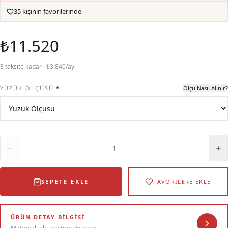
35 kişinin favorilerinde
₺11.520
3 taksite kadar · ₺3.840/ay
YÜZÜK ÖLÇÜSÜ
*
Ölçü Nasıl Alınır?
Adet
1
SEPETE EKLE
FAVORİLERE EKLE
ÜRÜN DETAY BILGISI