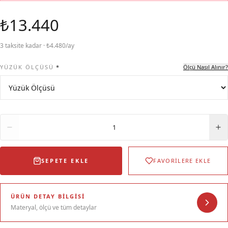
₺13.440
3 taksite kadar · ₺4.480/ay
YÜZÜK ÖLÇÜSÜ
*
Ölçü Nasıl Alınır?
Adet
1
SEPETE EKLE
FAVORİLERE EKLE
ÜRÜN DETAY BILGISI
Materyal, ölçü ve tüm detaylar