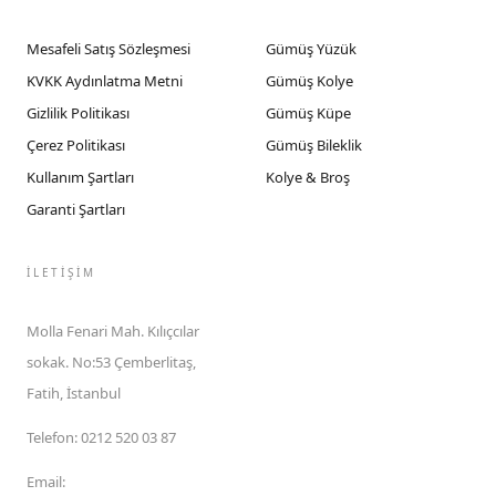
Mesafeli Satış Sözleşmesi
Gümüş Yüzük
KVKK Aydınlatma Metni
Gümüş Kolye
Gizlilik Politikası
Gümüş Küpe
Çerez Politikası
Gümüş Bileklik
Kullanım Şartları
Kolye & Broş
Garanti Şartları
İLETIŞIM
Molla Fenari Mah. Kılıçcılar
sokak. No:53 Çemberlitaş,
Fatih, İstanbul
Telefon
:
0212 520 03 87
Email
: