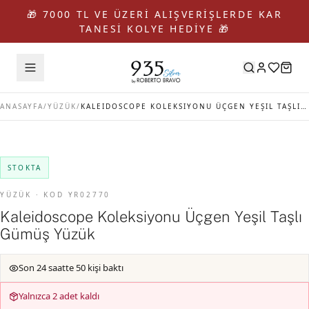
🎁 7000 TL VE ÜZERİ ALIŞVERİŞLERDE KAR
TANESİ KOLYE HEDİYE 🎁
ANASAYFA
/
YÜZÜK
/
KALEIDOSCOPE KOLEKSIYONU ÜÇGEN YEŞIL TAŞLI GÜMÜŞ YÜZÜK
STOKTA
YÜZÜK · KOD YR02770
Kaleidoscope Koleksiyonu Üçgen Yeşil Taşlı
Gümüş Yüzük
Son 24 saatte 50 kişi baktı
Yalnızca 2 adet kaldı