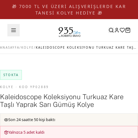
🎁 7000 TL VE ÜZERİ ALIŞVERİŞLERDE KAR
TANESİ KOLYE HEDİYE 🎁
ANASAYFA
/
KOLYE
/
KALEIDOSCOPE KOLEKSIYONU TURKUAZ KARE TAŞLI YAPRAK SARI GÜMÜŞ KOLYE
STOKTA
KOLYE · KOD YP02889
Kaleidoscope Koleksiyonu Turkuaz Kare
Taşlı Yaprak Sarı Gümüş Kolye
Son 24 saatte 50 kişi baktı
Yalnızca 5 adet kaldı