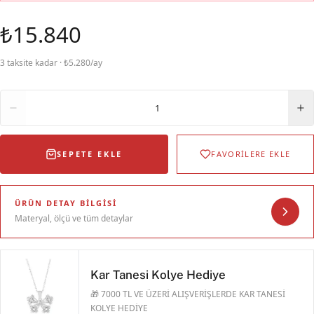
₺15.840
3 taksite kadar · ₺5.280/ay
Adet
1
SEPETE EKLE
FAVORİLERE EKLE
ÜRÜN DETAY BILGISI
Materyal, ölçü ve tüm detaylar
Kar Tanesi Kolye Hediye
🎁 7000 TL VE ÜZERİ ALIŞVERİŞLERDE KAR TANESİ
KOLYE HEDİYE