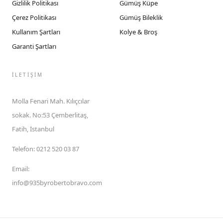
Gizlilik Politikası
Gümüş Küpe
Çerez Politikası
Gümüş Bileklik
Kullanım Şartları
Kolye & Broş
Garanti Şartları
İLETIŞIM
Molla Fenari Mah. Kılıçcılar
sokak. No:53 Çemberlitaş,
Fatih, İstanbul
Telefon
:
0212 520 03 87
Email
:
info@935byrobertobravo.com