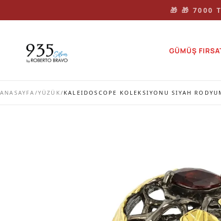
🎁 🎁 7000
GÜMÜŞ FIRSA
ANASAYFA
/
YÜZÜK
/
KALEIDOSCOPE KOLEKSIYONU SIYAH RODYU