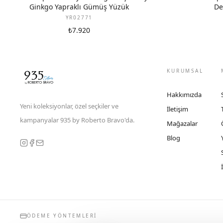
Ginkgo Yapraklı Gümüş Yüzük
De
YR02771
₺7.920
KURUMSAL
Hakkımızda
Yeni koleksiyonlar, özel seçkiler ve
İletişim
kampanyalar 935 by Roberto Bravo'da.
Mağazalar
Blog
ÖDEME YÖNTEMLERI