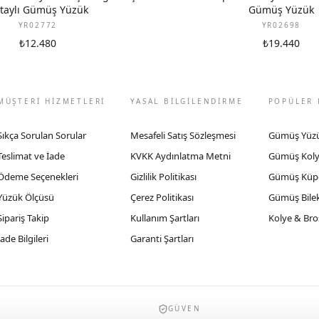
taylı Gümüş Yüzük
Gümüş Yüzük
YR02772
YR02698
₺12.480
₺19.440
MÜŞTERİ HİZMETLERİ
YASAL BİLGİLENDİRME
POPÜLER 
Sıkça Sorulan Sorular
Mesafeli Satış Sözleşmesi
Gümüş Yüz
Teslimat ve İade
KVKK Aydınlatma Metni
Gümüş Kol
Ödeme Seçenekleri
Gizlilik Politikası
Gümüş Küp
Yüzük Ölçüsü
Çerez Politikası
Gümüş Bilek
Sipariş Takip
Kullanım Şartları
Kolye & Bro
İade Bilgileri
Garanti Şartları
GÜVEN