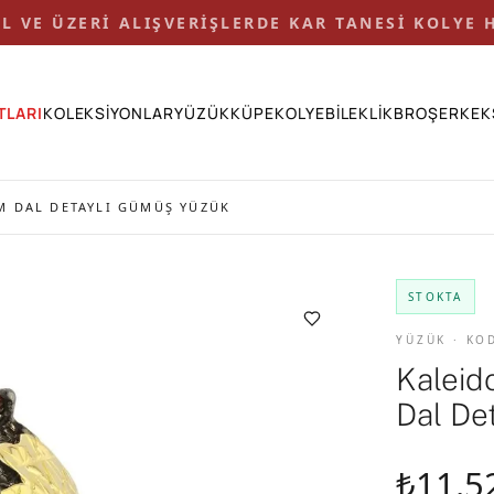
 TL VE ÜZERİ ALIŞVERİŞLERDE KAR TANESİ KOLYE H
TLARI
KOLEKSİYONLAR
YÜZÜK
KÜPE
KOLYE
BİLEKLİK
BROŞ
ERKEK
M DAL DETAYLI GÜMÜŞ YÜZÜK
STOKTA
YÜZÜK · KO
Kaleid
Dal De
₺11.5