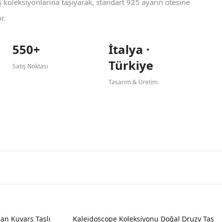
koleksiyonlarına taşıyarak, standart 925 ayarın ötesine
r.
550+
İtalya ·
Türkiye
Satış Noktası
Tasarım & Üretim
an Kuvars Taşlı
Kaleidoscope Koleksiyonu Doğal Druzy Taş