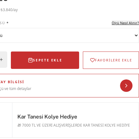
· ₺3.840/ay
SÜ
*
Ölçü Nasıl Alınır?
SEPETE EKLE
FAVORİLERE EKLE
AY BILGISI
çü ve tüm detaylar
Kar Tanesi Kolye Hediye
🎁 7000 TL VE ÜZERİ ALIŞVERİŞLERDE KAR TANESİ KOLYE HEDİYE