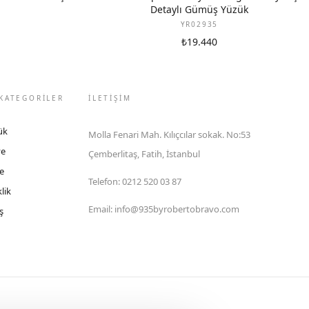
Detaylı Gümüş Yüzük
YR02935
₺19.440
KATEGORİLER
İLETIŞIM
ük
Molla Fenari Mah. Kılıçcılar sokak. No:53
ye
Çemberlitaş, Fatih, İstanbul
e
Telefon
:
0212 520 03 87
lik
Email
:
info@935byrobertobravo.com
ş