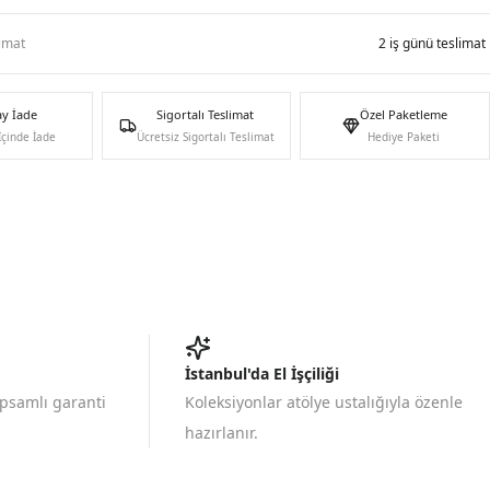
limat
2 iş günü teslimat
ay İade
Sigortalı Teslimat
Özel Paketleme
İçinde İade
Ücretsiz Sigortalı Teslimat
Hediye Paketi
İstanbul'da El İşçiliği
apsamlı garanti
Koleksiyonlar atölye ustalığıyla özenle
hazırlanır.