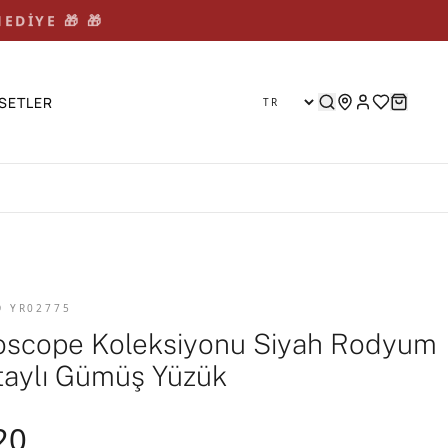
EDİYE 🎁 🎁
SETLER
D YR02775
oscope Koleksiyonu Siyah Rodyum
taylı Gümüş Yüzük
20