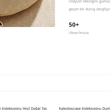
rodyum tekniğini gümüş 
geçen bir duruş sergiliyo
50+
Ülkeye İhracat
 Koleksiyonu Yeşil Doğal Taş
Kaleidoscope Koleksiyonu Dum