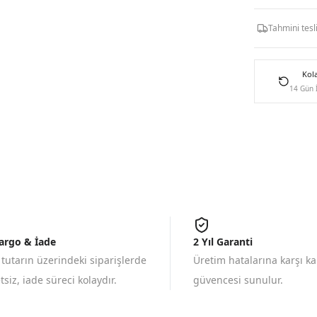
Tahmini tes
Kol
14 Gün 
Kargo & İade
2 Yıl Garanti
 tutarın üzerindeki siparişlerde
Üretim hatalarına karşı k
siz, iade süreci kolaydır.
güvencesi sunulur.