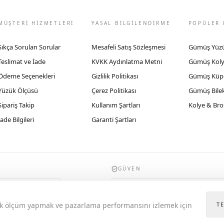
MÜŞTERİ HİZMETLERİ
YASAL BİLGİLENDİRME
POPÜLER 
Sıkça Sorulan Sorular
Mesafeli Satış Sözleşmesi
Gümüş Yüz
Teslimat ve İade
KVKK Aydınlatma Metni
Gümüş Kol
Ödeme Seçenekleri
Gizlilik Politikası
Gümüş Küp
Yüzük Ölçüsü
Çerez Politikası
Gümüş Bilek
Sipariş Takip
Kullanım Şartları
Kolye & Bro
İade Bilgileri
Garanti Şartları
GÜVEN
935byrobertobravo.com, Ticaret Bakanlığı E
itik ölçüm yapmak ve pazarlama performansını izlemek için
T