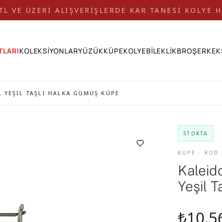
 TL VE ÜZERİ ALIŞVERİŞLERDE KAR TANESİ KOLYE H
TLARI
KOLEKSİYONLAR
YÜZÜK
KÜPE
KOLYE
BİLEKLİK
BROŞ
ERKEK
 YEŞIL TAŞLI HALKA GÜMÜŞ KÜPE
STOKTA
KÜPE · KOD
Kaleid
Yeşil 
₺10.5