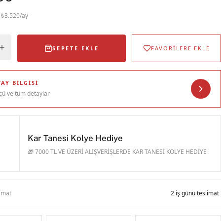
· ₺3.520/ay
SEPETE EKLE
FAVORİLERE EKLE
AY BILGISI
çü ve tüm detaylar
Kar Tanesi Kolye Hediye
🎁 7000 TL VE ÜZERİ ALIŞVERİŞLERDE KAR TANESİ KOLYE HEDİYE
limat
2 iş günü teslimat