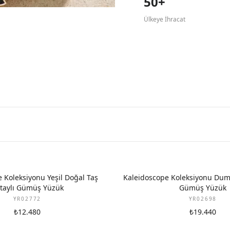
50+
Ülkeye İhracat
 Koleksiyonu Yeşil Doğal Taş
Kaleidoscope Koleksiyonu Dum
taylı Gümüş Yüzük
Gümüş Yüzük
YR02772
YR02698
₺12.480
₺19.440