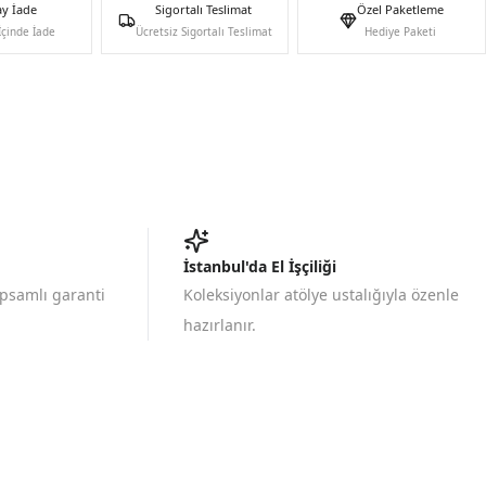
ay İade
Sigortalı Teslimat
Özel Paketleme
İçinde İade
Ücretsiz Sigortalı Teslimat
Hediye Paketi
İstanbul'da El İşçiliği
apsamlı garanti
Koleksiyonlar atölye ustalığıyla özenle
hazırlanır.