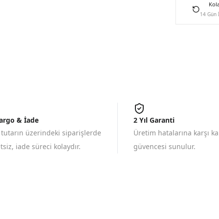
Kol
14 Gün 
Kargo & İade
2 Yıl Garanti
 tutarın üzerindeki siparişlerde
Üretim hatalarına karşı k
siz, iade süreci kolaydır.
güvencesi sunulur.