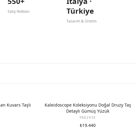
550+
İtalya ·
Türkiye
Satış Noktası
Tasarım & Üretim
an Kuvars Taşlı
Kaleidoscope Koleksiyonu Doğal Druzy Taş
Detaylı Gümüş Yüzük
YR02935
₺19.440