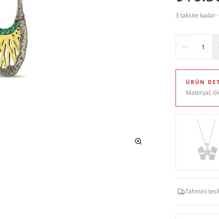
3 taksite kadar 
Adet
1
ÜRÜN DET
Materyal, öl
Tahmini tes