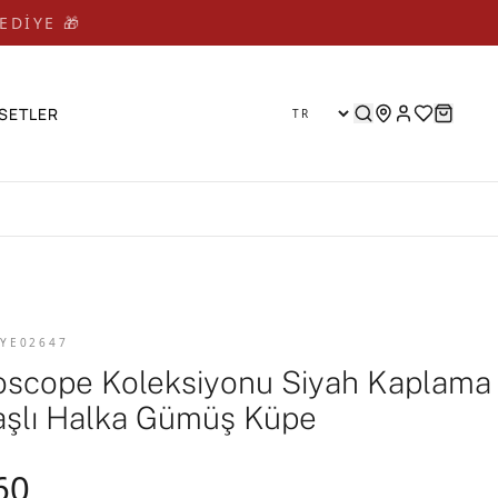
EDİYE 🎁 🎁
SETLER
 YE02647
oscope Koleksiyonu Siyah Kaplama
Taşlı Halka Gümüş Küpe
60