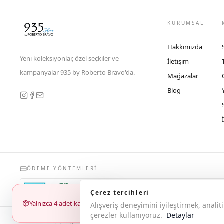
KURUMSAL
Hakkımızda
Yeni koleksiyonlar, özel seçkiler ve
İletişim
kampanyalar 935 by Roberto Bravo'da.
Mağazalar
Blog
ÖDEME YÖNTEMLERI
Çerez tercihleri
Yalnızca 4 adet kaldı
Alışveriş deneyimini iyileştirmek, anal
çerezler kullanıyoruz.
Detaylar
© 2026 Copyright 935 by Roberto Bravo