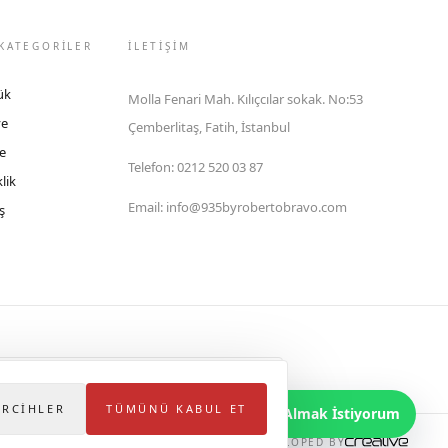
KATEGORİLER
İLETIŞIM
ük
Molla Fenari Mah. Kılıçcılar sokak. No:53
ye
Çemberlitaş, Fatih, İstanbul
e
Telefon
:
0212 520 03 87
lik
Email
:
info@935byrobertobravo.com
ş
lektronik Ticaret Bilgi Sistemi (ETBİS)'ne kayıtlıdır.
ERCIHLER
TÜMÜNÜ KABUL ET
Bilgi Almak İstiyorum
DEVELOPED BY