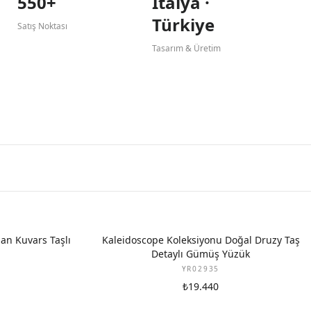
550+
İtalya ·
Türkiye
Satış Noktası
Tasarım & Üretim
an Kuvars Taşlı
Kaleidoscope Koleksiyonu Doğal Druzy Taş
Detaylı Gümüş Yüzük
YR02935
₺19.440