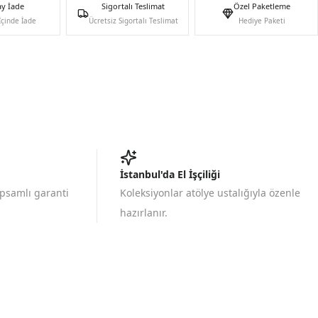
ay İade
Sigortalı Teslimat
Özel Paketleme
İçinde İade
Ücretsiz Sigortalı Teslimat
Hediye Paketi
İstanbul'da El İşçiliği
apsamlı garanti
Koleksiyonlar atölye ustalığıyla özenle
hazırlanır.