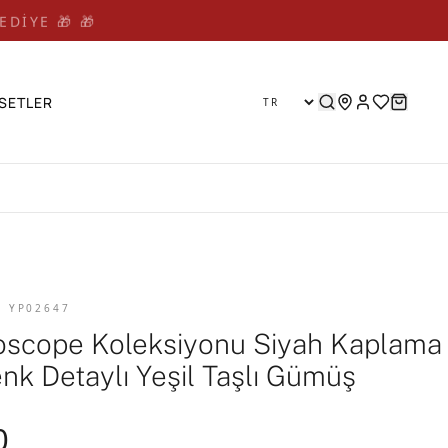
EDİYE 🎁 🎁
SETLER
D YP02647
oscope Koleksiyonu Siyah Kaplama
enk Detaylı Yeşil Taşlı Gümüş
0