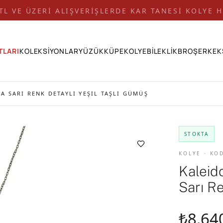
 TL VE ÜZERİ ALIŞVERİŞLERDE KAR TANESİ KOLYE H
TLARI
KOLEKSİYONLAR
YÜZÜK
KÜPE
KOLYE
BİLEKLİK
BROŞ
ERKEK
 SARI RENK DETAYLI YEŞIL TAŞLI GÜMÜŞ
STOKTA
KOLYE · KO
Kaleid
Sarı R
₺8.64