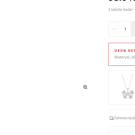
3 taksite kadar 
Adet
1
ÜRÜN DET
Materyal, öl
Tahmini tes