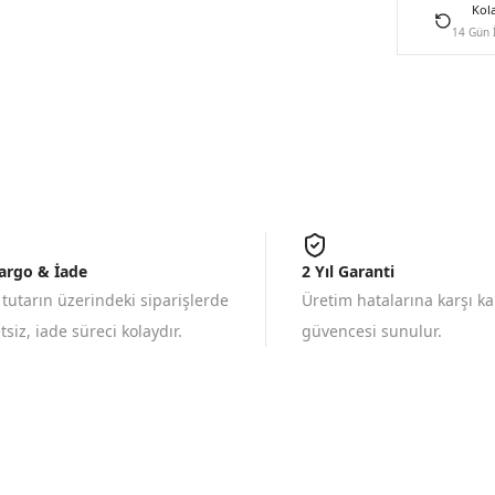
Kol
14 Gün 
Kargo & İade
2 Yıl Garanti
 tutarın üzerindeki siparişlerde
Üretim hatalarına karşı k
siz, iade süreci kolaydır.
güvencesi sunulur.