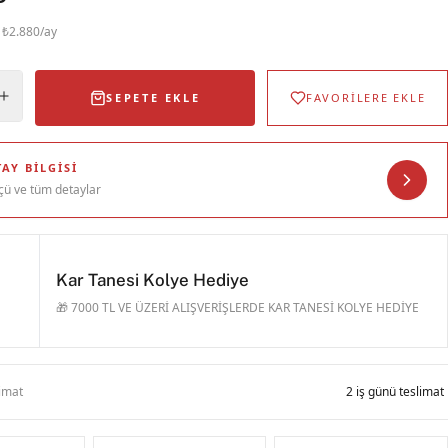
· ₺2.880/ay
SEPETE EKLE
FAVORİLERE EKLE
AY BILGISI
çü ve tüm detaylar
Kar Tanesi Kolye Hediye
🎁 7000 TL VE ÜZERİ ALIŞVERİŞLERDE KAR TANESİ KOLYE HEDİYE
limat
2 iş günü teslimat