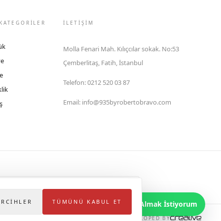
KATEGORİLER
İLETIŞIM
ük
Molla Fenari Mah. Kılıçcılar sokak. No:53
ye
Çemberlitaş, Fatih, İstanbul
e
Telefon
:
0212 520 03 87
lik
Email
:
info@935byrobertobravo.com
ş
lektronik Ticaret Bilgi Sistemi (ETBİS)'ne kayıtlıdır.
ERCIHLER
TÜMÜNÜ KABUL ET
Bilgi Almak İstiyorum
DEVELOPED BY