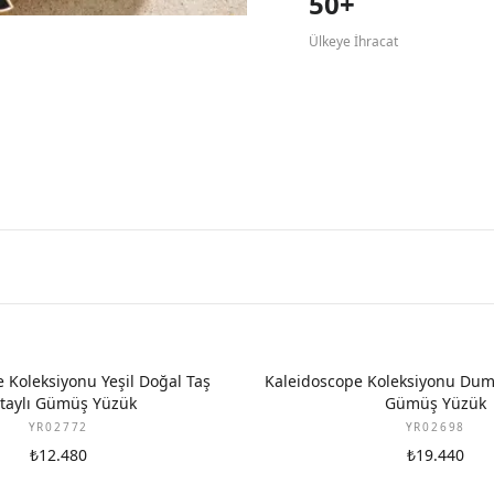
50+
Ülkeye İhracat
 Koleksiyonu Yeşil Doğal Taş
Kaleidoscope Koleksiyonu Dum
taylı Gümüş Yüzük
Gümüş Yüzük
YR02772
YR02698
₺12.480
₺19.440