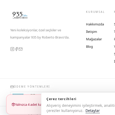
KURUMSAL
Hakkımızda
Yeni koleksiyonlar, özel seçkiler ve
İletişim
kampanyalar 935 by Roberto Bravo'da.
Mağazalar
Blog
ÖDEME YÖNTEMLERI
Çerez tercihleri
Yalnızca 4 adet kaldı
Alışveriş deneyimini iyileştirmek, anal
çerezler kullanıyoruz.
Detaylar
© 2026 Copyright 935 by Roberto Bravo