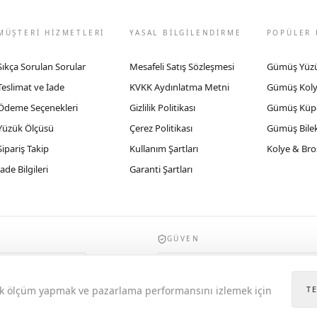
MÜŞTERİ HİZMETLERİ
YASAL BİLGİLENDİRME
POPÜLER 
Sıkça Sorulan Sorular
Mesafeli Satış Sözleşmesi
Gümüş Yüz
Teslimat ve İade
KVKK Aydınlatma Metni
Gümüş Kol
Ödeme Seçenekleri
Gizlilik Politikası
Gümüş Küp
Yüzük Ölçüsü
Çerez Politikası
Gümüş Bilek
Sipariş Takip
Kullanım Şartları
Kolye & Bro
İade Bilgileri
Garanti Şartları
GÜVEN
935byrobertobravo.com, Ticaret Bakanlığı E
itik ölçüm yapmak ve pazarlama performansını izlemek için
T