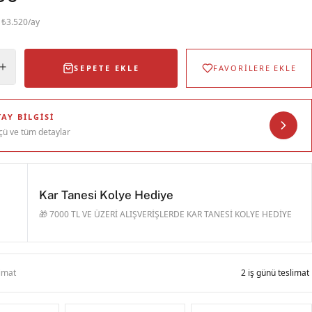
· ₺3.520/ay
SEPETE EKLE
FAVORİLERE EKLE
AY BILGISI
çü ve tüm detaylar
Kar Tanesi Kolye Hediye
🎁 7000 TL VE ÜZERİ ALIŞVERİŞLERDE KAR TANESİ KOLYE HEDİYE
limat
2 iş günü teslimat