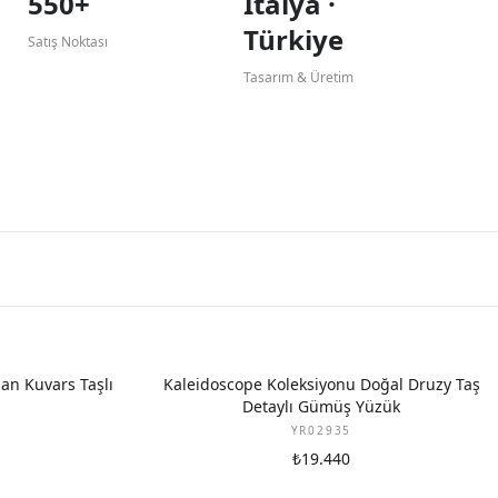
550+
İtalya ·
Türkiye
Satış Noktası
Tasarım & Üretim
an Kuvars Taşlı
Kaleidoscope Koleksiyonu Doğal Druzy Taş
Detaylı Gümüş Yüzük
YR02935
₺19.440