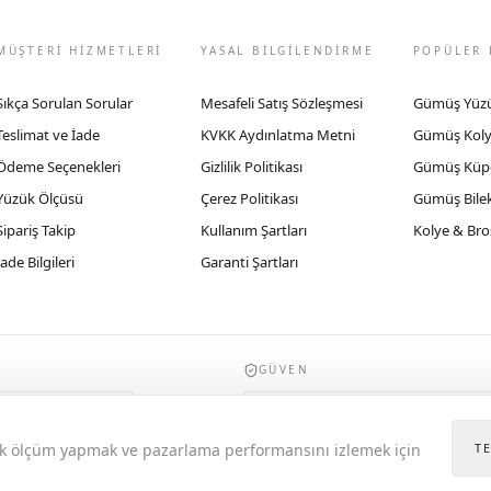
MÜŞTERİ HİZMETLERİ
YASAL BİLGİLENDİRME
POPÜLER 
Sıkça Sorulan Sorular
Mesafeli Satış Sözleşmesi
Gümüş Yüz
Teslimat ve İade
KVKK Aydınlatma Metni
Gümüş Kol
Ödeme Seçenekleri
Gizlilik Politikası
Gümüş Küp
Yüzük Ölçüsü
Çerez Politikası
Gümüş Bilek
Sipariş Takip
Kullanım Şartları
Kolye & Bro
İade Bilgileri
Garanti Şartları
GÜVEN
935byrobertobravo.com, Ticaret Bakanlığı E
itik ölçüm yapmak ve pazarlama performansını izlemek için
T