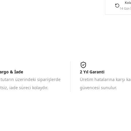
Kol
14 Gün 
Kargo & İade
2 Yıl Garanti
 tutarın üzerindeki siparişlerde
Üretim hatalarına karşı k
siz, iade süreci kolaydır.
güvencesi sunulur.