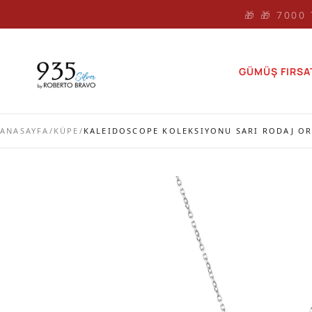
🎁 🎁 7000
GÜMÜŞ FIRSA
ANASAYFA
/
KÜPE
/
KALEIDOSCOPE KOLEKSIYONU SARI RODAJ ORT