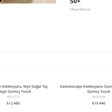
50+
Ülkeye İhracat
 Koleksiyonu Yeşil Doğal Taş
Kaleidoscope Koleksiyonu Dum
taylı Gümüş Yüzük
Gümüş Yüzük
YR02772
YR02698
₺12.480
₺19.440