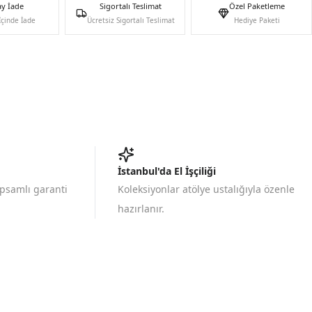
ay İade
Sigortalı Teslimat
Özel Paketleme
İçinde İade
Ücretsiz Sigortalı Teslimat
Hediye Paketi
İstanbul'da El İşçiliği
apsamlı garanti
Koleksiyonlar atölye ustalığıyla özenle
hazırlanır.