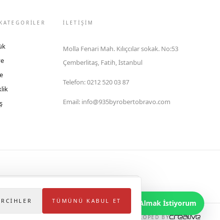
KATEGORİLER
İLETIŞIM
ük
Molla Fenari Mah. Kılıçcılar sokak. No:53
ye
Çemberlitaş, Fatih, İstanbul
e
Telefon
:
0212 520 03 87
lik
Email
:
info@935byrobertobravo.com
ş
lektronik Ticaret Bilgi Sistemi (ETBİS)'ne kayıtlıdır.
ERCIHLER
TÜMÜNÜ KABUL ET
Bilgi Almak İstiyorum
DEVELOPED BY