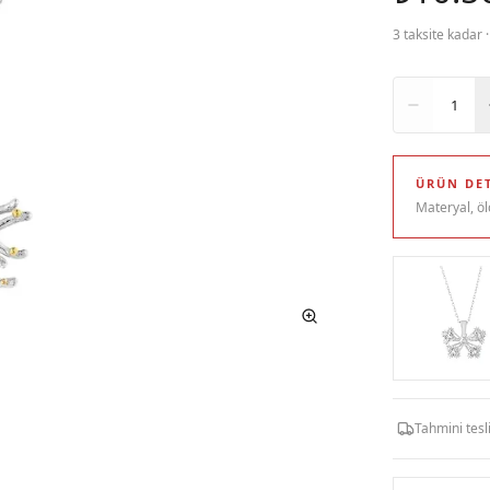
3 taksite kadar 
Adet
1
ÜRÜN DET
Materyal, öl
Tahmini tes