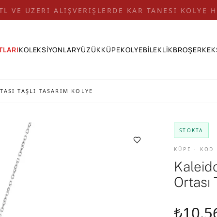
 TL VE ÜZERİ ALIŞVERİŞLERDE KAR TANESİ KOLYE H
TLARI
KOLEKSİYONLAR
YÜZÜK
KÜPE
KOLYE
BİLEKLİK
BROŞ
ERKEK
ASI TAŞLI TASARIM KOLYE
STOKTA
KÜPE · KOD
Kaleid
Ortası 
₺10.5