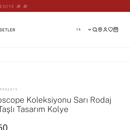
EDİYE 🎁 🎁
SETLER
 YP02915
oscope Koleksiyonu Sarı Rodaj
Taşlı Tasarım Kolye
60