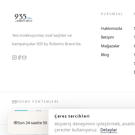
KURUMSAL
Hakkımızda
Yeni koleksiyonlar, özel seçkiler ve
İletişim
kampanyalar 935 by Roberto Bravo'da.
Mağazalar
Blog
ÖDEME YÖNTEMLERI
Çerez tercihleri
Son 24 saatte 50 kişi baktı
Alışveriş deneyimini iyileştirmek, anal
çerezler kullanıyoruz.
Detaylar
© 2026 Copyright 935 by Roberto Bravo