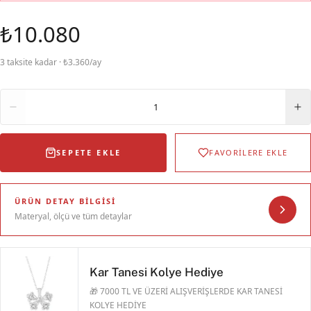
₺10.080
3 taksite kadar · ₺3.360/ay
Adet
1
SEPETE EKLE
FAVORİLERE EKLE
ÜRÜN DETAY BILGISI
Materyal, ölçü ve tüm detaylar
Kar Tanesi Kolye Hediye
🎁 7000 TL VE ÜZERİ ALIŞVERİŞLERDE KAR TANESİ
KOLYE HEDİYE