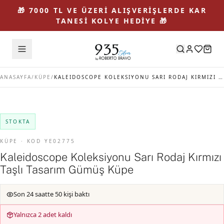
🎁 7000 TL VE ÜZERİ ALIŞVERİŞLERDE KAR
TANESİ KOLYE HEDİYE 🎁
ANASAYFA
/
KÜPE
/
KALEIDOSCOPE KOLEKSIYONU SARI RODAJ KIRMIZI TAŞLI TASARIM GÜMÜŞ KÜPE
STOKTA
KÜPE · KOD YE02775
Kaleidoscope Koleksiyonu Sarı Rodaj Kırmızı
Taşlı Tasarım Gümüş Küpe
Son 24 saatte 50 kişi baktı
Yalnızca 2 adet kaldı