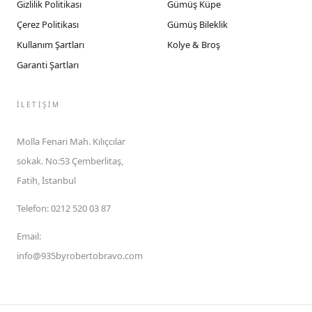
Gizlilik Politikası
Gümüş Küpe
Çerez Politikası
Gümüş Bileklik
Kullanım Şartları
Kolye & Broş
Garanti Şartları
İLETIŞIM
Molla Fenari Mah. Kılıçcılar
sokak. No:53 Çemberlitaş,
Fatih, İstanbul
Telefon
:
0212 520 03 87
Email
:
info@935byrobertobravo.com