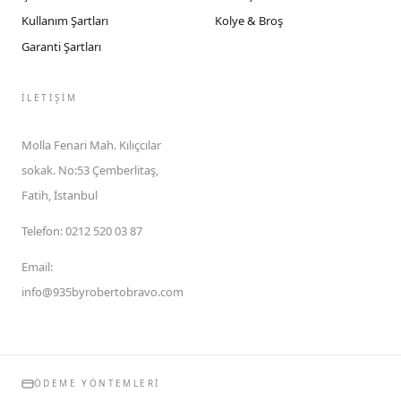
Kullanım Şartları
Kolye & Broş
Garanti Şartları
İLETIŞIM
Molla Fenari Mah. Kılıçcılar
sokak. No:53 Çemberlitaş,
Fatih, İstanbul
Telefon
:
0212 520 03 87
Email
:
info@935byrobertobravo.com
ÖDEME YÖNTEMLERI