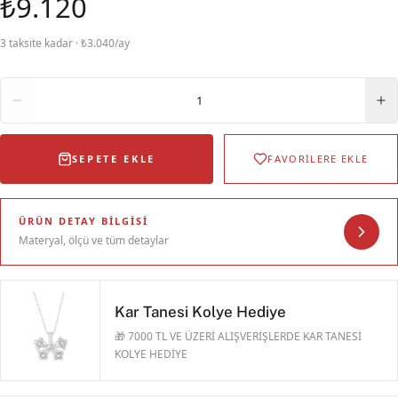
₺9.120
3 taksite kadar · ₺3.040/ay
Adet
1
SEPETE EKLE
FAVORİLERE EKLE
ÜRÜN DETAY BILGISI
Materyal, ölçü ve tüm detaylar
Kar Tanesi Kolye Hediye
🎁 7000 TL VE ÜZERİ ALIŞVERİŞLERDE KAR TANESİ
KOLYE HEDİYE