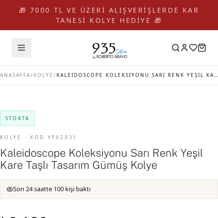
🎁 7000 TL VE ÜZERİ ALIŞVERİŞLERDE KAR
TANESİ KOLYE HEDİYE 🎁
ANASAYFA
/
KOLYE
/
KALEIDOSCOPE KOLEKSIYONU SARI RENK YEŞIL KARE TAŞLI TASARIM GÜMÜŞ KOLYE
STOKTA
KOLYE · KOD YP02831
Kaleidoscope Koleksiyonu Sarı Renk Yeşil
Kare Taşlı Tasarım Gümüş Kolye
Son 24 saatte 100 kişi baktı