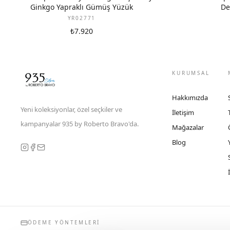
Ginkgo Yapraklı Gümüş Yüzük
De
YR02771
₺7.920
KURUMSAL
Hakkımızda
Yeni koleksiyonlar, özel seçkiler ve
İletişim
kampanyalar 935 by Roberto Bravo'da.
Mağazalar
Blog
ÖDEME YÖNTEMLERI