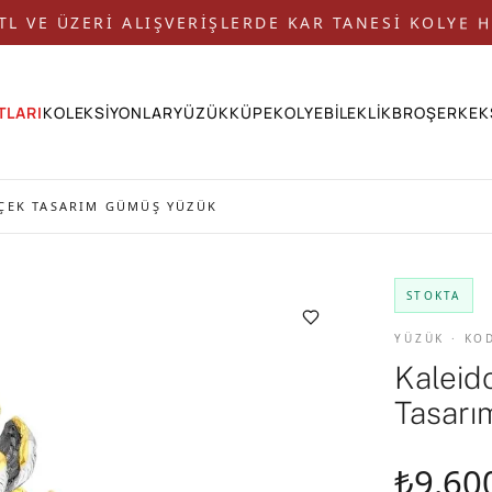
 TL VE ÜZERİ ALIŞVERİŞLERDE KAR TANESİ KOLYE H
TLARI
KOLEKSİYONLAR
YÜZÜK
KÜPE
KOLYE
BİLEKLİK
BROŞ
ERKEK
ÇEK TASARIM GÜMÜŞ YÜZÜK
STOKTA
YÜZÜK · KO
Kaleid
Tasarı
₺9.60