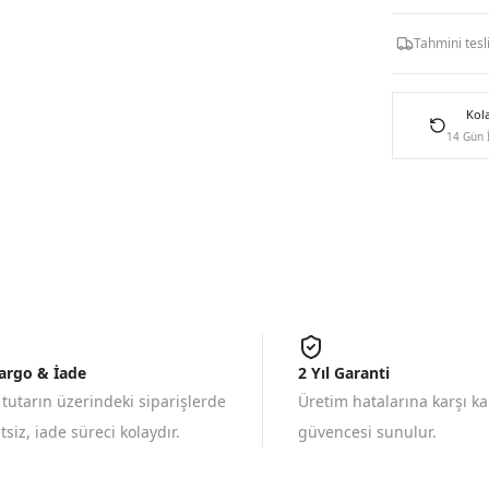
Tahmini tes
Kol
14 Gün 
Kargo & İade
2 Yıl Garanti
 tutarın üzerindeki siparişlerde
Üretim hatalarına karşı k
siz, iade süreci kolaydır.
güvencesi sunulur.