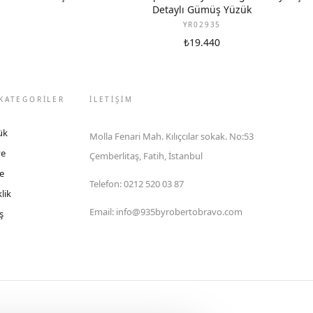
Detaylı Gümüş Yüzük
YR02935
₺19.440
KATEGORİLER
İLETIŞIM
ük
Molla Fenari Mah. Kılıçcılar sokak. No:53
ye
Çemberlitaş, Fatih, İstanbul
e
Telefon
:
0212 520 03 87
lik
Email
:
info@935byrobertobravo.com
ş