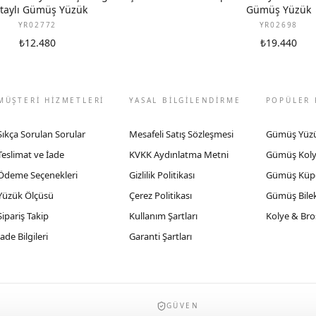
taylı Gümüş Yüzük
Gümüş Yüzük
YR02772
YR02698
₺12.480
₺19.440
MÜŞTERİ HİZMETLERİ
YASAL BİLGİLENDİRME
POPÜLER 
Sıkça Sorulan Sorular
Mesafeli Satış Sözleşmesi
Gümüş Yüz
Teslimat ve İade
KVKK Aydınlatma Metni
Gümüş Kol
Ödeme Seçenekleri
Gizlilik Politikası
Gümüş Küp
Yüzük Ölçüsü
Çerez Politikası
Gümüş Bilek
Sipariş Takip
Kullanım Şartları
Kolye & Bro
İade Bilgileri
Garanti Şartları
GÜVEN