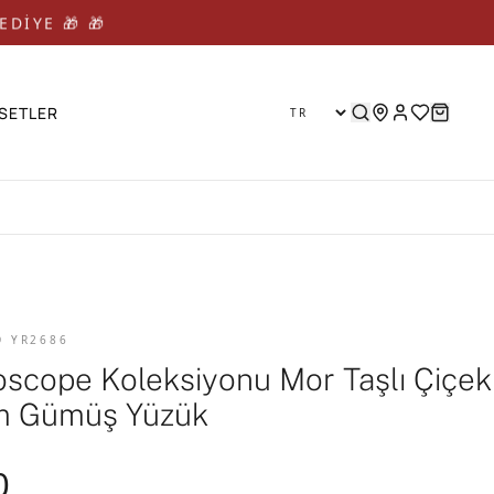
EDİYE 🎁 🎁
SETLER
D YR2686
oscope Koleksiyonu Mor Taşlı Çiçek
m Gümüş Yüzük
0