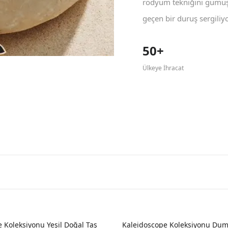
rodyum tekniğini gümüş 
geçen bir duruş sergiliyo
50+
Ülkeye İhracat
 Koleksiyonu Yeşil Doğal Taş
Kaleidoscope Koleksiyonu Dum