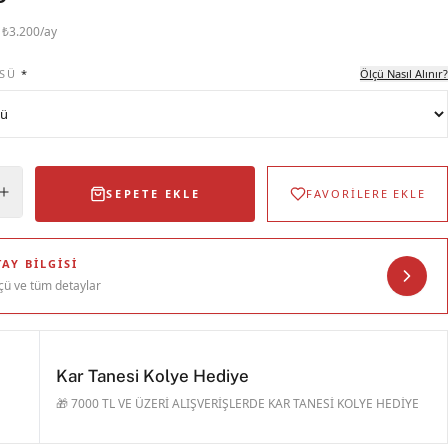
· ₺3.200/ay
SÜ
*
Ölçü Nasıl Alınır?
SEPETE EKLE
FAVORİLERE EKLE
AY BILGISI
çü ve tüm detaylar
Kar Tanesi Kolye Hediye
🎁 7000 TL VE ÜZERİ ALIŞVERİŞLERDE KAR TANESİ KOLYE HEDİYE