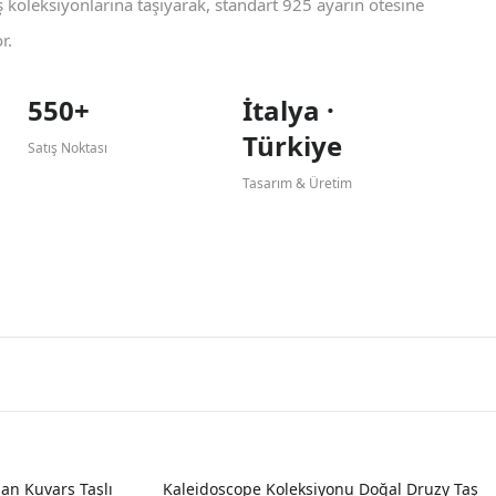
koleksiyonlarına taşıyarak, standart 925 ayarın ötesine
r.
550+
İtalya ·
Türkiye
Satış Noktası
Tasarım & Üretim
an Kuvars Taşlı
Kaleidoscope Koleksiyonu Doğal Druzy Taş