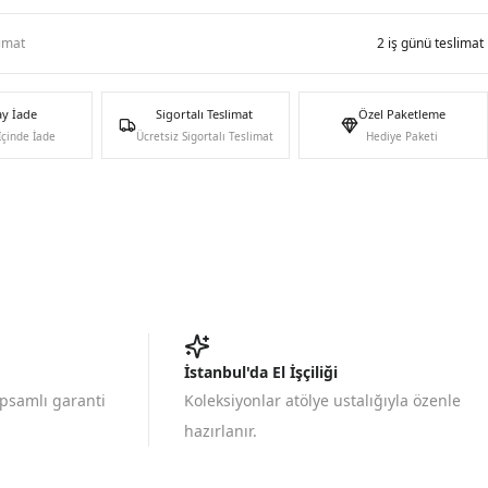
limat
2 iş günü teslimat
ay İade
Sigortalı Teslimat
Özel Paketleme
İçinde İade
Ücretsiz Sigortalı Teslimat
Hediye Paketi
İstanbul'da El İşçiliği
apsamlı garanti
Koleksiyonlar atölye ustalığıyla özenle
hazırlanır.