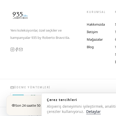
KURUMSAL
Hakkımızda
Yeni koleksiyonlar, özel seçkiler ve
İletişim
kampanyalar 935 by Roberto Bravo'da.
Mağazalar
Blog
ÖDEME YÖNTEMLERI
Çerez tercihleri
Son 24 saatte 50 kişi baktı
Alışveriş deneyimini iyileştirmek, anal
çerezler kullanıyoruz.
Detaylar
© 2026 Copyright 935 by Roberto Bravo