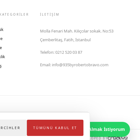
KATEGORİLER
İLETIŞIM
ük
Molla Fenari Mah. Kılıçcılar sokak. No:53
ye
Çemberlitaş, Fatih, İstanbul
e
Telefon
:
0212 520 03 87
lik
Email
:
info@935byrobertobravo.com
ş
lektronik Ticaret Bilgi Sistemi (ETBİS)'ne kayıtlıdır.
ERCIHLER
TÜMÜNÜ KABUL ET
Bilgi Almak İstiyorum
DEVELOPED BY