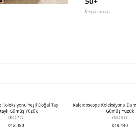
50+
Ülkeye İhracat
 Koleksiyonu Yeşil Doğal Taş
Kaleidoscope Koleksiyonu Dum
taylı Gümüş Yüzük
Gümüş Yüzük
YR02772
YR02698
₺12.480
₺19.440