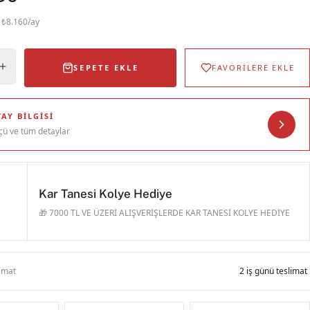
· ₺8.160/ay
SEPETE EKLE
FAVORİLERE EKLE
AY BILGISI
çü ve tüm detaylar
Kar Tanesi Kolye Hediye
🎁 7000 TL VE ÜZERİ ALIŞVERİŞLERDE KAR TANESİ KOLYE HEDİYE
limat
2 iş günü teslimat