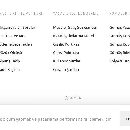
MÜŞTERİ HİZMETLERİ
YASAL BİLGİLENDİRME
POPÜLER 
Sıkça Sorulan Sorular
Mesafeli Satış Sözleşmesi
Gümüş Yüz
Teslimat ve İade
KVKK Aydınlatma Metni
Gümüş Kol
Ödeme Seçenekleri
Gizlilik Politikası
Gümüş Küp
Yüzük Ölçüsü
Çerez Politikası
Gümüş Bilek
Sipariş Takip
Kullanım Şartları
Kolye & Bro
İade Bilgileri
Garanti Şartları
GÜVEN
935byrobertobravo.com, Ticaret Bakanlığı E
itik ölçüm yapmak ve pazarlama performansını izlemek için
T