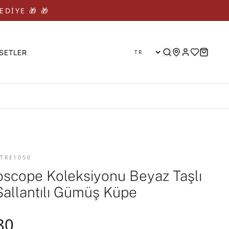
EDİYE 🎁 🎁
SETLER
 TRE1050
oscope Koleksiyonu Beyaz Taşlı
Sallantılı Gümüş Küpe
80