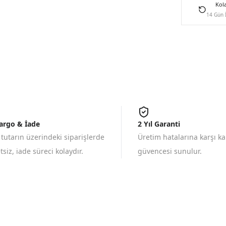
Kol
14 Gün 
Kargo & İade
2 Yıl Garanti
 tutarın üzerindeki siparişlerde
Üretim hatalarına karşı k
siz, iade süreci kolaydır.
güvencesi sunulur.