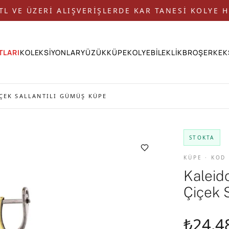
 TL VE ÜZERİ ALIŞVERİŞLERDE KAR TANESİ KOLYE H
TLARI
KOLEKSİYONLAR
YÜZÜK
KÜPE
KOLYE
BİLEKLİK
BROŞ
ERKEK
ÇEK SALLANTILI GÜMÜŞ KÜPE
STOKTA
KÜPE · KOD
Kaleid
Çiçek 
₺24.4