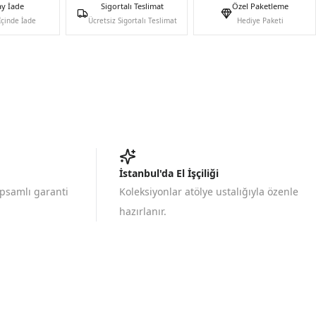
ay İade
Sigortalı Teslimat
Özel Paketleme
İçinde İade
Ücretsiz Sigortalı Teslimat
Hediye Paketi
İstanbul'da El İşçiliği
apsamlı garanti
Koleksiyonlar atölye ustalığıyla özenle
hazırlanır.