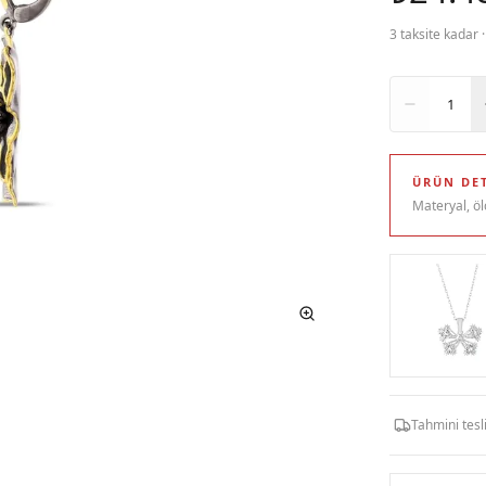
3 taksite kadar 
Adet
1
ÜRÜN DET
Materyal, öl
Tahmini tes