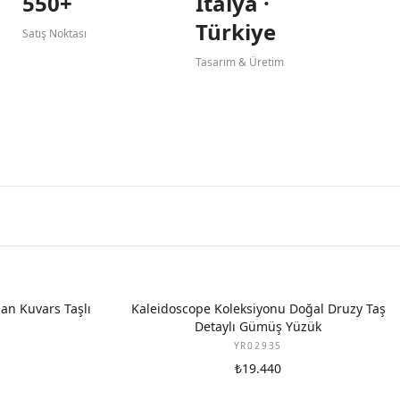
550+
İtalya ·
Türkiye
Satış Noktası
Tasarım & Üretim
an Kuvars Taşlı
Kaleidoscope Koleksiyonu Doğal Druzy Taş
Detaylı Gümüş Yüzük
YR02935
₺19.440