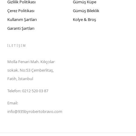
Gizlilik Politikası
Gümüş Küpe
Çerez Politikası
Gümüş Bileklik
Kullanım Şartları
Kolye & Broş
Garanti Şartları
İLETIŞIM
Molla Fenari Mah. Kılıçcılar
sokak. No:53 Çemberlitaş,
Fatih, İstanbul
Telefon
:
0212 520 03 87
Email
:
info@935byrobertobravo.com