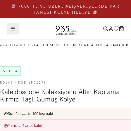
🎁 7000 TL VE ÜZERİ ALIŞVERİŞLERDE KAR
TANESİ KOLYE HEDİYE 🎁
ANASAYFA
/
KOLYE
/
KALEIDOSCOPE KOLEKSIYONU ALTIN KAPLAMA KIRMIZI TAŞLI GÜMÜŞ KOLYE
STOKTA
KOLYE · KOD YP02275
Kaleidoscope Koleksiyonu Altın Kaplama
Kırmızı Taşlı Gümüş Kolye
Son 24 saatte 100 kişi baktı
Yalnızca 4 adet kaldı