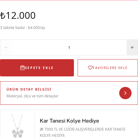
₺12.000
3 taksite kadar · ₺4.000/ay
Adet
1
SEPETE EKLE
FAVORİLERE EKLE
ÜRÜN DETAY BILGISI
Materyal, ölçü ve tüm detaylar
Kar Tanesi Kolye Hediye
🎁 7000 TL VE ÜZERİ ALIŞVERİŞLERDE KAR TANESİ
KOLYE HEDİYE