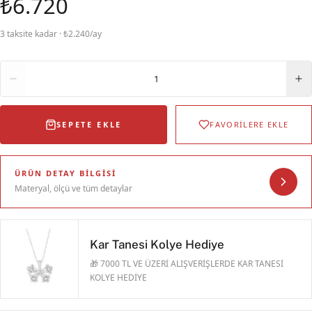
₺6.720
3 taksite kadar · ₺2.240/ay
Adet
1
SEPETE EKLE
FAVORİLERE EKLE
ÜRÜN DETAY BILGISI
Materyal, ölçü ve tüm detaylar
Kar Tanesi Kolye Hediye
🎁 7000 TL VE ÜZERİ ALIŞVERİŞLERDE KAR TANESİ
KOLYE HEDİYE