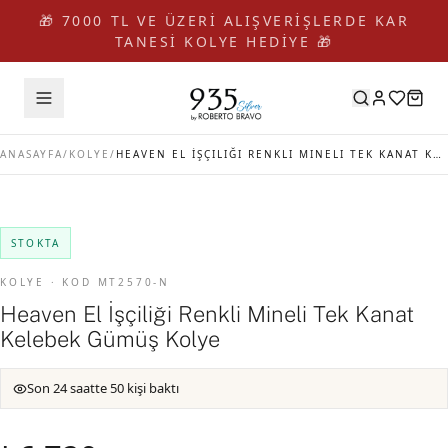
🎁 7000 TL VE ÜZERİ ALIŞVERİŞLERDE KAR
TANESİ KOLYE HEDİYE 🎁
ANASAYFA
/
KOLYE
/
HEAVEN EL İŞÇILIĞI RENKLI MINELI TEK KANAT KELEBEK GÜMÜŞ KOLYE
STOKTA
KOLYE · KOD MT2570-N
Heaven El İşçiliği Renkli Mineli Tek Kanat
Kelebek Gümüş Kolye
Son 24 saatte 50 kişi baktı