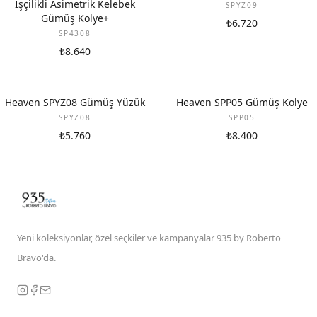
İşçilikli Asimetrik Kelebek
SPYZ09
Gümüş Kolye+
₺6.720
SP4308
₺8.640
Heaven SPYZ08 Gümüş Yüzük
Heaven SPP05 Gümüş Kolye
SPYZ08
SPP05
₺5.760
₺8.400
Yeni koleksiyonlar, özel seçkiler ve kampanyalar 935 by Roberto
Bravo'da.