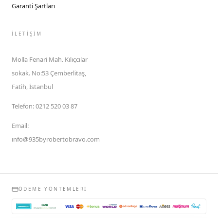
Garanti Şartları
İLETIŞIM
Molla Fenari Mah. Kılıçcılar
sokak. No:53 Çemberlitaş,
Fatih, İstanbul
Telefon
:
0212 520 03 87
Email
:
info@935byrobertobravo.com
ÖDEME YÖNTEMLERI