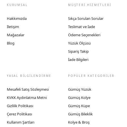
KURUMSAL
MÜŞTERİ HİZMETLERİ
Hakkımızda
Sıkça Sorulan Sorular
İletişim
Teslimat ve İade
Mağazalar
Ödeme Seçenekleri
Blog
Yüzük Ölçüsü
Sipariş Takip
İade Bilgileri
YASAL BİLGİLENDİRME
POPÜLER KATEGORİLER
Mesafeli Satış Sözleşmesi
Gümüş Yüzük
KVKK Aydınlatma Metni
Gümüş Kolye
Gizlilik Politikası
Gümüş Küpe
Çerez Politikası
Gümüş Bileklik
Kullanım Şartları
Kolye & Broş