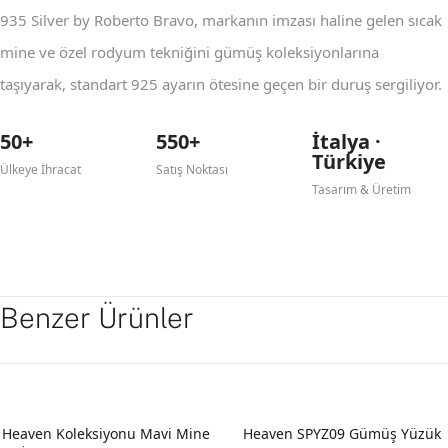
935 Silver by Roberto Bravo, markanın imzası haline gelen sıcak
mine ve özel rodyum tekniğini gümüş koleksiyonlarına
taşıyarak, standart 925 ayarın ötesine geçen bir duruş sergiliyor.
50+
550+
İtalya ·
Türkiye
Ülkeye İhracat
Satış Noktası
Tasarım & Üretim
Benzer Ürünler
YENI
Heaven Koleksiyonu Mavi Mine
Heaven SPYZ09 Gümüş Yüzük