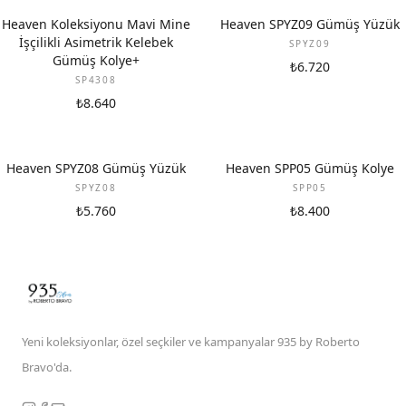
Heaven Koleksiyonu Mavi Mine
Heaven SPYZ09 Gümüş Yüzük
İşçilikli Asimetrik Kelebek
SPYZ09
Gümüş Kolye+
₺6.720
SP4308
₺8.640
Heaven SPYZ08 Gümüş Yüzük
Heaven SPP05 Gümüş Kolye
SPYZ08
SPP05
₺5.760
₺8.400
Yeni koleksiyonlar, özel seçkiler ve kampanyalar 935 by Roberto
Bravo'da.