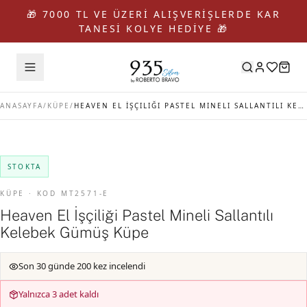
🎁 7000 TL VE ÜZERİ ALIŞVERİŞLERDE KAR
TANESİ KOLYE HEDİYE 🎁
ANASAYFA
/
KÜPE
/
HEAVEN EL İŞÇILIĞI PASTEL MINELI SALLANTILI KELEBEK GÜMÜŞ KÜPE
STOKTA
KÜPE · KOD MT2571-E
Heaven El İşçiliği Pastel Mineli Sallantılı
Kelebek Gümüş Küpe
Son 30 günde 200 kez incelendi
Yalnızca 3 adet kaldı