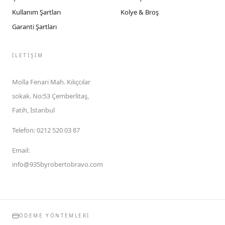
Kullanım Şartları
Kolye & Broş
Garanti Şartları
İLETIŞIM
Molla Fenari Mah. Kılıçcılar
sokak. No:53 Çemberlitaş,
Fatih, İstanbul
Telefon
:
0212 520 03 87
Email
:
info@935byrobertobravo.com
ÖDEME YÖNTEMLERI