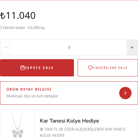
₺11.040
3 taksite kadar · ₺3.680/ay
Adet
1
SEPETE EKLE
FAVORİLERE EKLE
ÜRÜN DETAY BILGISI
Materyal, ölçü ve tüm detaylar
Kar Tanesi Kolye Hediye
🎁 7000 TL VE ÜZERİ ALIŞVERİŞLERDE KAR TANESİ
KOLYE HEDİYE