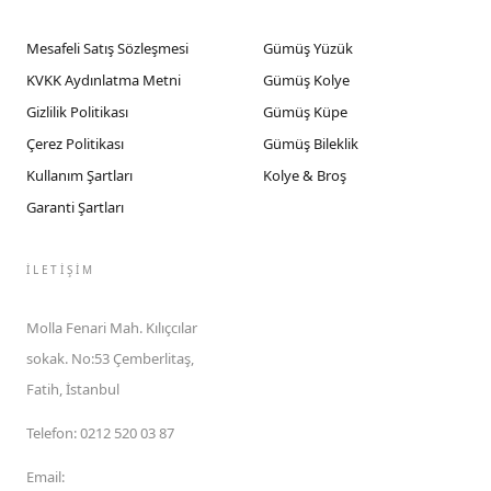
Mesafeli Satış Sözleşmesi
Gümüş Yüzük
KVKK Aydınlatma Metni
Gümüş Kolye
Gizlilik Politikası
Gümüş Küpe
Çerez Politikası
Gümüş Bileklik
Kullanım Şartları
Kolye & Broş
Garanti Şartları
İLETIŞIM
Molla Fenari Mah. Kılıçcılar
sokak. No:53 Çemberlitaş,
Fatih, İstanbul
Telefon
:
0212 520 03 87
Email
: