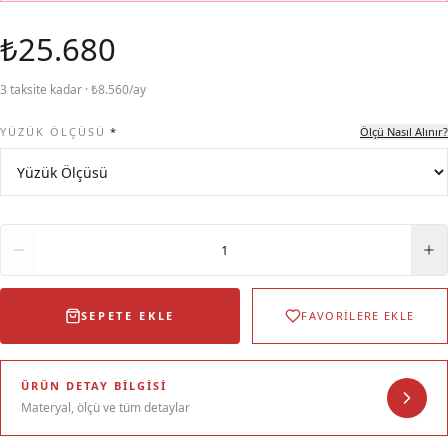
₺25.680
3 taksite kadar · ₺8.560/ay
YÜZÜK ÖLÇÜSÜ
*
Ölçü Nasıl Alınır?
Adet
1
SEPETE EKLE
FAVORİLERE EKLE
ÜRÜN DETAY BILGISI
Materyal, ölçü ve tüm detaylar