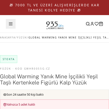
🎁 7000 TL VE ÜZERİ ALIŞVERİŞLERDE KAR
TANESİ KOLYE HEDİYE 🎁
ANASAYFA
/
YÜZÜK
/
GLOBAL WARMING YANIK MINE İŞÇILIKLI YEŞIL TAŞLI KERTENKELE FIGÜRLÜ KALP YÜZÜK
STOKTA
YÜZÜK · KOD GWHR0055G-CZ
Global Warming Yanık Mine İşçilikli Yeşil
Taşlı Kertenkele Figürlü Kalp Yüzük
Son 24 saatte 50 kişi baktı
Yalnızca 5 adet kaldı