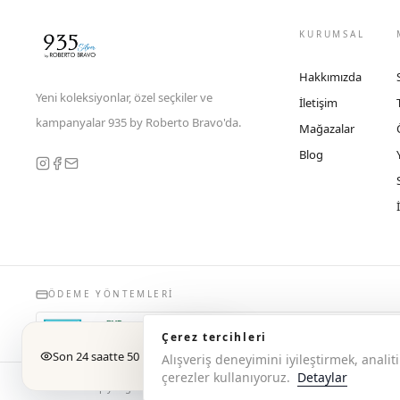
KURUMSAL
Hakkımızda
Yeni koleksiyonlar, özel seçkiler ve
İletişim
kampanyalar 935 by Roberto Bravo'da.
Mağazalar
Blog
ÖDEME YÖNTEMLERI
Çerez tercihleri
Son 24 saatte 50 kişi baktı
Alışveriş deneyimini iyileştirmek, anal
çerezler kullanıyoruz.
Detaylar
© 2026 Copyright 935 by Roberto Bravo