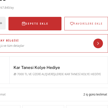
· ₺7.840/ay
SEPETE EKLE
FAVORİLERE EKLE
AY BILGISI
çü ve tüm detaylar
Kar Tanesi Kolye Hediye
🎁 7000 TL VE ÜZERİ ALIŞVERİŞLERDE KAR TANESİ KOLYE HEDİYE
limat
2 iş günü teslimat