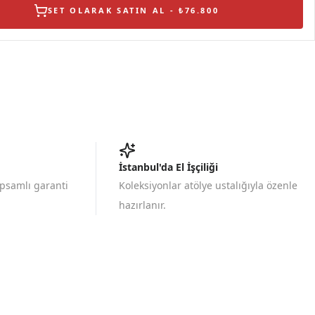
SET OLARAK SATIN AL - ₺76.800
İstanbul'da El İşçiliği
apsamlı garanti
Koleksiyonlar atölye ustalığıyla özenle
hazırlanır.