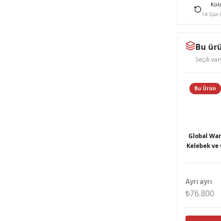
Kol
14 Gün 
Bu ürü
Seçili va
Bu Ürün
Global War
Kelebek ve 
Ayrı ayrı
₺76.800