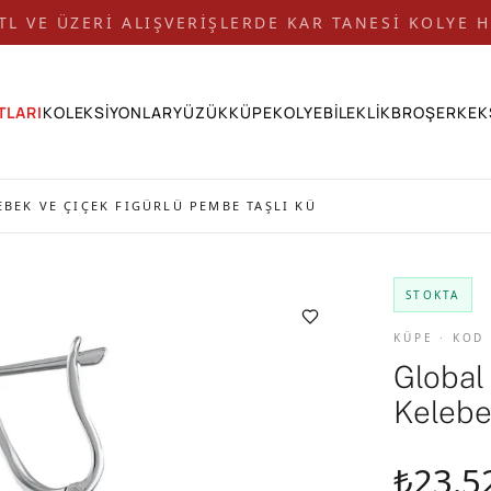
 TL VE ÜZERİ ALIŞVERİŞLERDE KAR TANESİ KOLYE H
TLARI
KOLEKSİYONLAR
YÜZÜK
KÜPE
KOLYE
BİLEKLİK
BROŞ
ERKEK
EBEK VE ÇIÇEK FIGÜRLÜ PEMBE TAŞLI KÜ
STOKTA
KÜPE · KOD
Global 
Kelebe
₺23.5