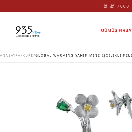
🎁 🎁 7000
GÜMÜŞ FIRSA
ANASAYFA
/
KÜPE
/
GLOBAL WARMING YANIK MINE İŞÇILIKLI KEL