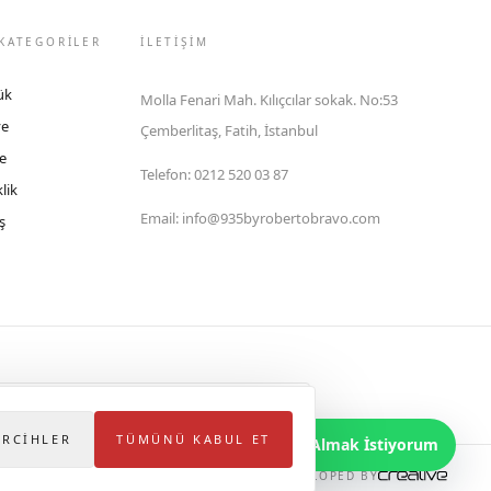
KATEGORİLER
İLETIŞIM
ük
Molla Fenari Mah. Kılıçcılar sokak. No:53
ye
Çemberlitaş, Fatih, İstanbul
e
Telefon
:
0212 520 03 87
lik
Email
:
info@935byrobertobravo.com
ş
lektronik Ticaret Bilgi Sistemi (ETBİS)'ne kayıtlıdır.
ERCIHLER
TÜMÜNÜ KABUL ET
Bilgi Almak İstiyorum
DEVELOPED BY