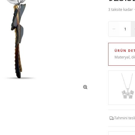
3 taksite kadar 
Adet
1
ÜRÜN DET
Materyal, öl
Tahmini tes