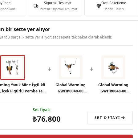
ay İade
Sigortalı Teslimat
Özel Paketleme
İçinde İade
Ücretsiz Sigortalı Teslimat
Hediye Paketi
n bir sette yer alıyor
ryant 3 parçalık sette yer alıyor; set sepete tek paket olarak eklenir.
+
+
ming Yanık Mine İşçilikli
Global Warming
Global Warming
Çiçek Figürlü Pembe Taşlı
GWHP0048-00
GWHR0048-00
Kü
Gümüş Kolye
Gümüş Yüzük
Set fiyatı
₺76.800
SET DETAYI