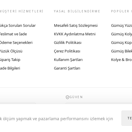
MÜŞTERİ HİZMETLERİ
YASAL BİLGİLENDİRME
POPÜLER 
Sıkça Sorulan Sorular
Mesafeli Satış Sözleşmesi
Gümüş Yüz
Teslimat ve İade
KVKK Aydınlatma Metni
Gümüş Kol
Ödeme Seçenekleri
Gizlilik Politikası
Gümüş Küp
Yüzük Ölçüsü
Çerez Politikası
Gümüş Bilek
Sipariş Takip
Kullanım Şartları
Kolye & Bro
İade Bilgileri
Garanti Şartları
GÜVEN
935byrobertobravo.com, Ticaret Bakanlığı E
itik ölçüm yapmak ve pazarlama performansını izlemek için
T