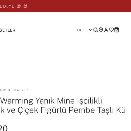
EDİYE 🎁 🎁
SETLER
 GWHE0048-CZ
Warming Yanık Mine İşçilikli
k ve Çiçek Figürlü Pembe Taşlı Kü
20