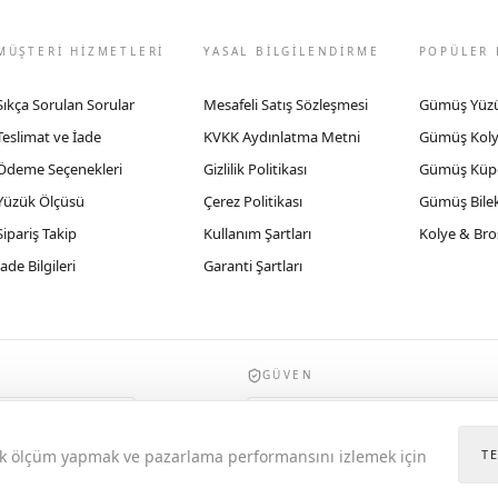
MÜŞTERİ HİZMETLERİ
YASAL BİLGİLENDİRME
POPÜLER 
Sıkça Sorulan Sorular
Mesafeli Satış Sözleşmesi
Gümüş Yüz
Teslimat ve İade
KVKK Aydınlatma Metni
Gümüş Kol
Ödeme Seçenekleri
Gizlilik Politikası
Gümüş Küp
Yüzük Ölçüsü
Çerez Politikası
Gümüş Bilek
Sipariş Takip
Kullanım Şartları
Kolye & Bro
İade Bilgileri
Garanti Şartları
GÜVEN
935byrobertobravo.com, Ticaret Bakanlığı E
itik ölçüm yapmak ve pazarlama performansını izlemek için
T