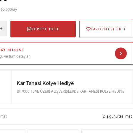
· ₺5.600/ay
SEPETE EKLE
FAVORİLERE EKLE
AY BILGISI
çü ve tüm detaylar
Kar Tanesi Kolye Hediye
🎁 7000 TL VE ÜZERİ ALIŞVERİŞLERDE KAR TANESİ KOLYE HEDİYE
limat
2 iş günü teslimat