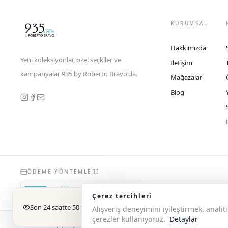
KURUMSAL
Hakkımızda
Yeni koleksiyonlar, özel seçkiler ve
İletişim
kampanyalar 935 by Roberto Bravo'da.
Mağazalar
Blog
ÖDEME YÖNTEMLERI
Çerez tercihleri
Son 24 saatte 50 kişi baktı
Alışveriş deneyimini iyileştirmek, anal
çerezler kullanıyoruz.
Detaylar
© 2026 Copyright 935 by Roberto Bravo