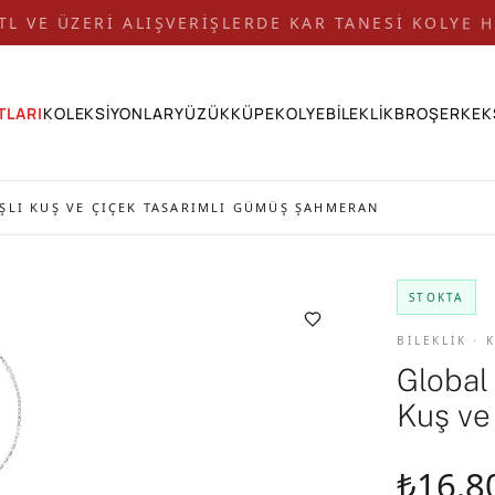
 TL VE ÜZERİ ALIŞVERİŞLERDE KAR TANESİ KOLYE H
TLARI
KOLEKSİYONLAR
YÜZÜK
KÜPE
KOLYE
BİLEKLİK
BROŞ
ERKEK
ŞLI KUŞ VE ÇIÇEK TASARIMLI GÜMÜŞ ŞAHMERAN
STOKTA
BİLEKLİK ·
Global
Kuş ve
₺16.8