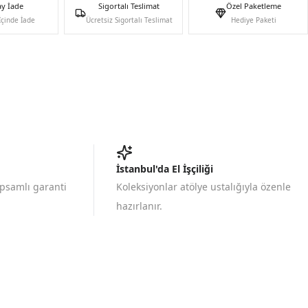
ay İade
Sigortalı Teslimat
Özel Paketleme
İçinde İade
Ücretsiz Sigortalı Teslimat
Hediye Paketi
İstanbul'da El İşçiliği
apsamlı garanti
Koleksiyonlar atölye ustalığıyla özenle
hazırlanır.