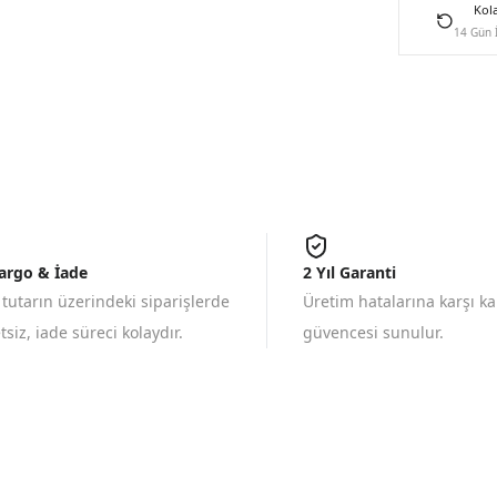
Kol
14 Gün 
Kargo & İade
2 Yıl Garanti
 tutarın üzerindeki siparişlerde
Üretim hatalarına karşı k
siz, iade süreci kolaydır.
güvencesi sunulur.