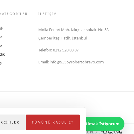
KATEGORİLER
İLETIŞIM
ük
Molla Fenari Mah. Kılıçcılar sokak. No:53
ye
Çemberlitaş, Fatih, İstanbul
e
Telefon
:
0212 520 03 87
lik
Email
:
info@935byrobertobravo.com
ş
lektronik Ticaret Bilgi Sistemi (ETBİS)'ne kayıtlıdır.
ERCIHLER
TÜMÜNÜ KABUL ET
Bilgi Almak İstiyorum
DEVELOPED BY