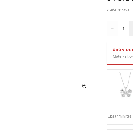
3 taksite kadar 
Adet
1
ÜRÜN DET
Materyal, öl
Tahmini tes