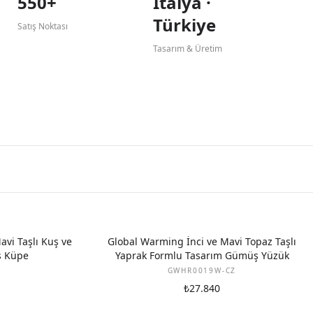
550+
İtalya ·
Türkiye
Satış Noktası
Tasarım & Üretim
vi Taşlı Kuş ve
Global Warming İnci ve Mavi Topaz Taşlı
ş Küpe
Yaprak Formlu Tasarım Gümüş Yüzük
GWHR0019W-CZ
₺27.840