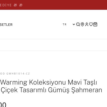
EDİYE 🎁 🎁
SETLER
 KOD GWHB1014-CZ
 Warming Koleksiyonu Mavi Taşlı
 Çiçek Tasarımlı Gümüş Şahmeran
00