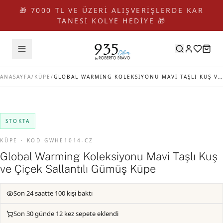
🎁 7000 TL VE ÜZERİ ALIŞVERİŞLERDE KAR
TANESİ KOLYE HEDİYE 🎁
ANASAYFA
/
KÜPE
/
GLOBAL WARMING KOLEKSIYONU MAVI TAŞLI KUŞ VE ÇIÇEK SALLANTILI GÜMÜŞ KÜPE
STOKTA
KÜPE · KOD GWHE1014-CZ
Global Warming Koleksiyonu Mavi Taşlı Kuş
ve Çiçek Sallantılı Gümüş Küpe
Son 24 saatte 100 kişi baktı
Son 30 günde 12 kez sepete eklendi