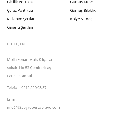
Gizlilik Politikası
Gümüş Küpe
Çerez Politikası
Gümüş Bileklik
Kullanım Şartları
Kolye & Broş
Garanti Şartları
İLETIŞIM
Molla Fenari Mah. Kılıçcılar
sokak. No:53 Çemberlitaş,
Fatih, İstanbul
Telefon
:
0212 520 03 87
Email
:
info@935byrobertobravo.com