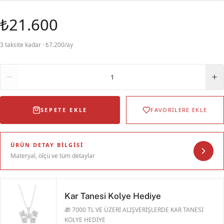
₺21.600
3 taksite kadar · ₺7.200/ay
Adet
1
SEPETE EKLE
FAVORİLERE EKLE
ÜRÜN DETAY BILGISI
Materyal, ölçü ve tüm detaylar
Kar Tanesi Kolye Hediye
🎁 7000 TL VE ÜZERİ ALIŞVERİŞLERDE KAR TANESİ
KOLYE HEDİYE