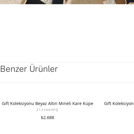
Benzer Ürünler
YENI
YENI
Gift Koleksiyonu Beyaz Altın Mineli Kare Küpe
Gift Koleksiyon
Z13344HPQ
₺2.688