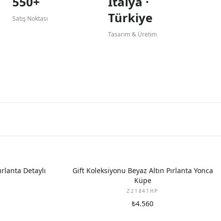
550+
İtalya ·
Türkiye
Satış Noktası
Tasarım & Üretim
YENI
ırlanta Detaylı
Gift Koleksiyonu Beyaz Altın Pırlanta Yonca
Küpe
Z21841HP
₺4.560