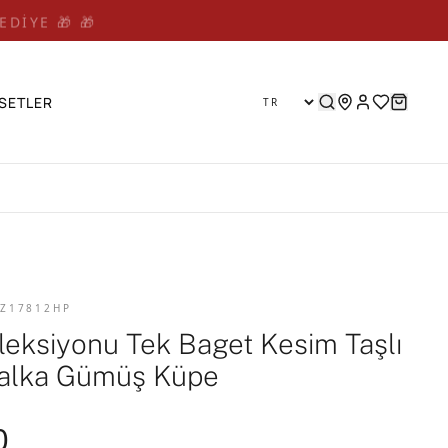
EDİYE 🎁 🎁
SETLER
 Z17812HP
oleksiyonu Tek Baget Kesim Taşlı
alka Gümüş Küpe
0