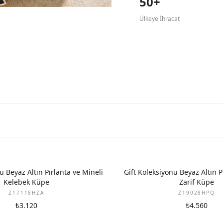
50+
Ülkeye İhracat
YENI
u Beyaz Altın Pırlanta ve Mineli
Gift Koleksiyonu Beyaz Altın P
Kelebek Küpe
Zarif Küpe
Z17118HZA
Z19028HPQ
₺3.120
₺4.560