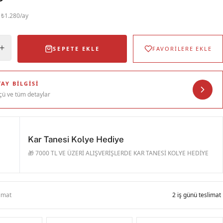
· ₺1.280/ay
SEPETE EKLE
FAVORİLERE EKLE
AY BILGISI
çü ve tüm detaylar
Kar Tanesi Kolye Hediye
🎁 7000 TL VE ÜZERİ ALIŞVERİŞLERDE KAR TANESİ KOLYE HEDİYE
limat
2 iş günü teslimat