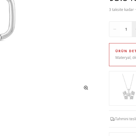
3 taksite kadar 
Adet
1
ÜRÜN DET
Materyal, öl
Tahmini tes