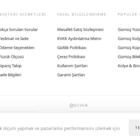
MÜŞTERİ HİZMETLERİ
YASAL BİLGİLENDİRME
POPÜLER 
Sıkça Sorulan Sorular
Mesafeli Satış Sözleşmesi
Gümüş Yüz
Teslimat ve İade
KVKK Aydınlatma Metni
Gümüş Kol
Ödeme Seçenekleri
Gizlilik Politikası
Gümüş Küp
Yüzük Ölçüsü
Çerez Politikası
Gümüş Bilek
Sipariş Takip
Kullanım Şartları
Kolye & Bro
İade Bilgileri
Garanti Şartları
GÜVEN
935byrobertobravo.com, Ticaret Bakanlığı E
itik ölçüm yapmak ve pazarlama performansını izlemek için
T