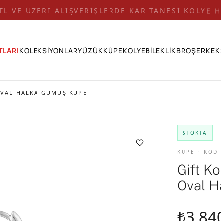
 TL VE ÜZERİ ALIŞVERİŞLERDE KAR TANESİ KOLYE H
TLARI
KOLEKSİYONLAR
YÜZÜK
KÜPE
KOLYE
BİLEKLİK
BROŞ
ERKEK
 OVAL HALKA GÜMÜŞ KÜPE
STOKTA
KÜPE · KOD
Gift K
Oval H
₺3.84