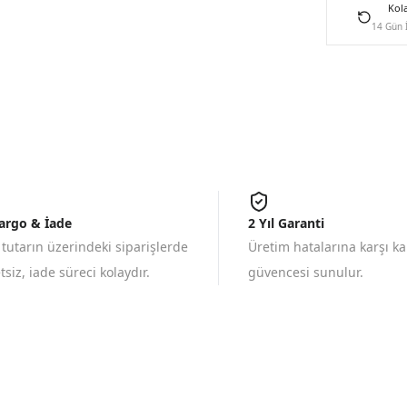
Kol
14 Gün 
Kargo & İade
2 Yıl Garanti
 tutarın üzerindeki siparişlerde
Üretim hatalarına karşı k
siz, iade süreci kolaydır.
güvencesi sunulur.