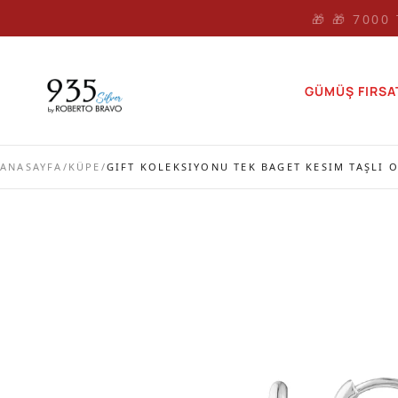
🎁 🎁 7000
GÜMÜŞ FIRSA
ANASAYFA
/
KÜPE
/
GIFT KOLEKSIYONU TEK BAGET KESIM TAŞLI