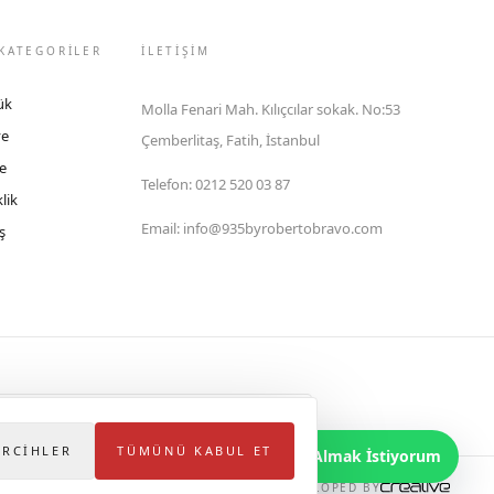
KATEGORİLER
İLETIŞIM
ük
Molla Fenari Mah. Kılıçcılar sokak. No:53
ye
Çemberlitaş, Fatih, İstanbul
e
Telefon
:
0212 520 03 87
lik
Email
:
info@935byrobertobravo.com
ş
lektronik Ticaret Bilgi Sistemi (ETBİS)'ne kayıtlıdır.
ERCIHLER
TÜMÜNÜ KABUL ET
Bilgi Almak İstiyorum
DEVELOPED BY