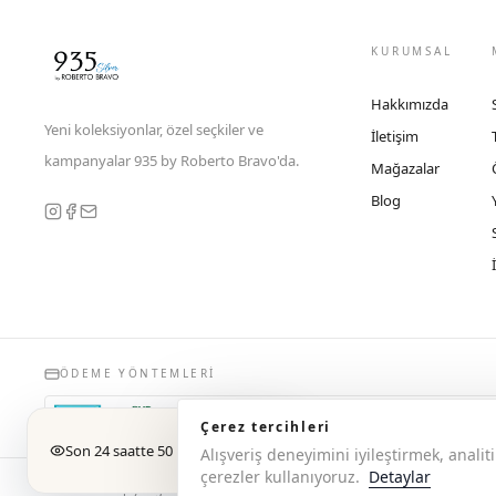
KURUMSAL
Hakkımızda
Yeni koleksiyonlar, özel seçkiler ve
İletişim
kampanyalar 935 by Roberto Bravo'da.
Mağazalar
Blog
ÖDEME YÖNTEMLERI
Çerez tercihleri
Son 24 saatte 50 kişi baktı
Alışveriş deneyimini iyileştirmek, anal
çerezler kullanıyoruz.
Detaylar
© 2026 Copyright 935 by Roberto Bravo