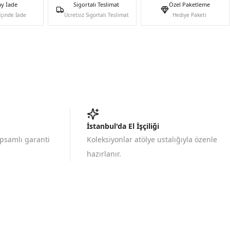
ay İade
Sigortalı Teslimat
Özel Paketleme
İçinde İade
Ücretsiz Sigortalı Teslimat
Hediye Paketi
İstanbul'da El İşçiliği
apsamlı garanti
Koleksiyonlar atölye ustalığıyla özenle
hazırlanır.