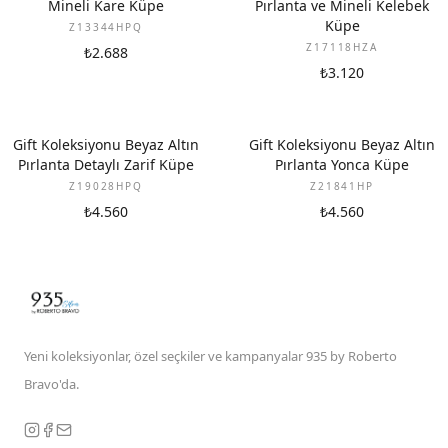
Mineli Kare Küpe
Pırlanta ve Mineli Kelebek
Küpe
Z13344HPQ
Z17118HZA
₺2.688
₺3.120
YENI
YENI
Gift Koleksiyonu Beyaz Altın
Gift Koleksiyonu Beyaz Altın
Pırlanta Detaylı Zarif Küpe
Pırlanta Yonca Küpe
Z19028HPQ
Z21841HP
₺4.560
₺4.560
Yeni koleksiyonlar, özel seçkiler ve kampanyalar 935 by Roberto
Bravo'da.