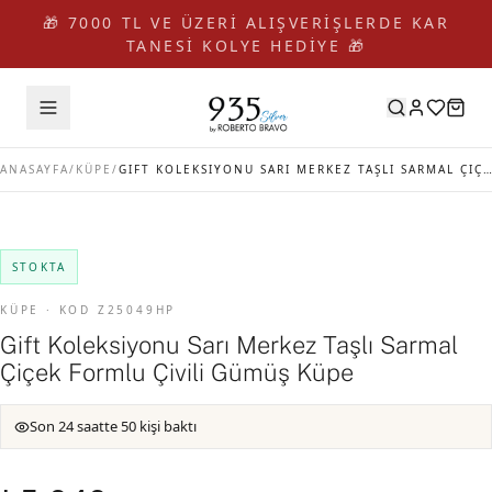
🎁 7000 TL VE ÜZERİ ALIŞVERİŞLERDE KAR
TANESİ KOLYE HEDİYE 🎁
ANASAYFA
/
KÜPE
/
GIFT KOLEKSIYONU SARI MERKEZ TAŞLI SARMAL ÇIÇEK FORMLU ÇIVILI GÜMÜŞ KÜPE
STOKTA
KÜPE · KOD Z25049HP
Gift Koleksiyonu Sarı Merkez Taşlı Sarmal
Çiçek Formlu Çivili Gümüş Küpe
Son 24 saatte 50 kişi baktı