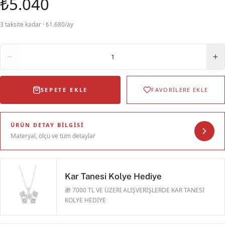
₺5.040
3 taksite kadar · ₺1.680/ay
Adet
1
SEPETE EKLE
FAVORİLERE EKLE
ÜRÜN DETAY BILGISI
Materyal, ölçü ve tüm detaylar
Kar Tanesi Kolye Hediye
🎁 7000 TL VE ÜZERİ ALIŞVERİŞLERDE KAR TANESİ
KOLYE HEDİYE