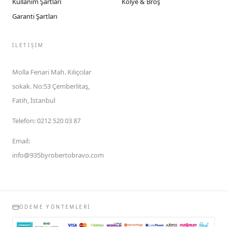
Kullanım Şartları
Kolye & Broş
Garanti Şartları
İLETIŞIM
Molla Fenari Mah. Kılıçcılar
sokak. No:53 Çemberlitaş,
Fatih, İstanbul
Telefon
:
0212 520 03 87
Email
:
info@935byrobertobravo.com
ÖDEME YÖNTEMLERI