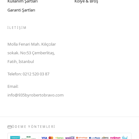
Kullanım Şartları
Kolye & Broş
Garanti Şartları
İLETIŞIM
Molla Fenari Mah. Kılıçcılar
sokak. No:53 Çemberlitaş,
Fatih, İstanbul
Telefon
:
0212 520 03 87
Email
:
info@935byrobertobravo.com
ÖDEME YÖNTEMLERI