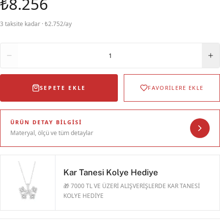
₺8.256
3 taksite kadar · ₺2.752/ay
Adet
1
SEPETE EKLE
FAVORİLERE EKLE
ÜRÜN DETAY BILGISI
Materyal, ölçü ve tüm detaylar
Kar Tanesi Kolye Hediye
🎁 7000 TL VE ÜZERİ ALIŞVERİŞLERDE KAR TANESİ
KOLYE HEDİYE