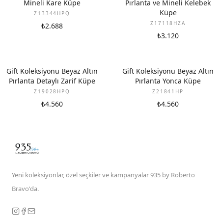
Mineli Kare Küpe
Pırlanta ve Mineli Kelebek
Küpe
Z13344HPQ
Z17118HZA
₺2.688
₺3.120
YENI
YENI
Gift Koleksiyonu Beyaz Altın
Gift Koleksiyonu Beyaz Altın
Pırlanta Detaylı Zarif Küpe
Pırlanta Yonca Küpe
Z19028HPQ
Z21841HP
₺4.560
₺4.560
Yeni koleksiyonlar, özel seçkiler ve kampanyalar 935 by Roberto
Bravo'da.