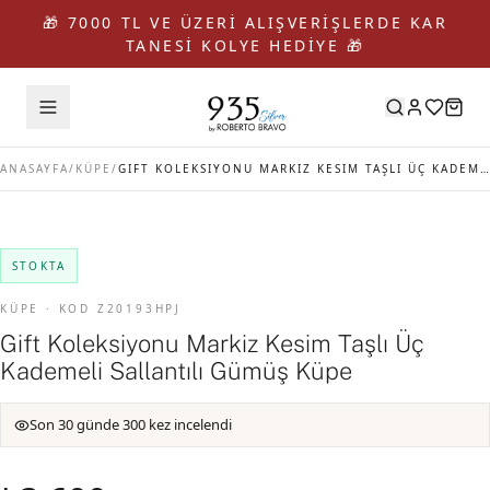
🎁 7000 TL VE ÜZERİ ALIŞVERİŞLERDE KAR
TANESİ KOLYE HEDİYE 🎁
ANASAYFA
/
KÜPE
/
GIFT KOLEKSIYONU MARKIZ KESIM TAŞLI ÜÇ KADEMELI SALLANTILI GÜMÜŞ KÜPE
STOKTA
KÜPE · KOD Z20193HPJ
Gift Koleksiyonu Markiz Kesim Taşlı Üç
Kademeli Sallantılı Gümüş Küpe
Son 30 günde 300 kez incelendi