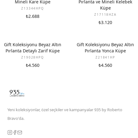
Mineli Kare Küpe
Pırlanta ve Mineli Kelebek
Küpe
Z13344HPQ
Z17118HZA
₺2.688
₺3.120
YENI
YENI
Gift Koleksiyonu Beyaz Altın
Gift Koleksiyonu Beyaz Altın
Pırlanta Detaylı Zarif Küpe
Pırlanta Yonca Küpe
Z19028HPQ
Z21841HP
₺4.560
₺4.560
Yeni koleksiyonlar, özel seçkiler ve kampanyalar 935 by Roberto
Bravo'da.