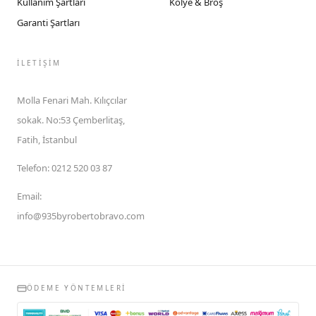
Kullanım Şartları
Kolye & Broş
Garanti Şartları
İLETIŞIM
Molla Fenari Mah. Kılıçcılar
sokak. No:53 Çemberlitaş,
Fatih, İstanbul
Telefon
:
0212 520 03 87
Email
:
info@935byrobertobravo.com
ÖDEME YÖNTEMLERI