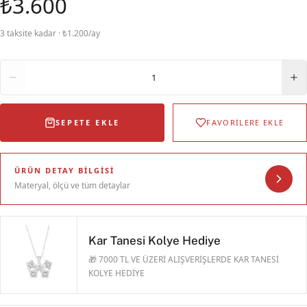
₺3.600
3 taksite kadar · ₺1.200/ay
Adet
1
SEPETE EKLE
FAVORİLERE EKLE
ÜRÜN DETAY BILGISI
Materyal, ölçü ve tüm detaylar
Kar Tanesi Kolye Hediye
🎁 7000 TL VE ÜZERİ ALIŞVERİŞLERDE KAR TANESİ
KOLYE HEDİYE