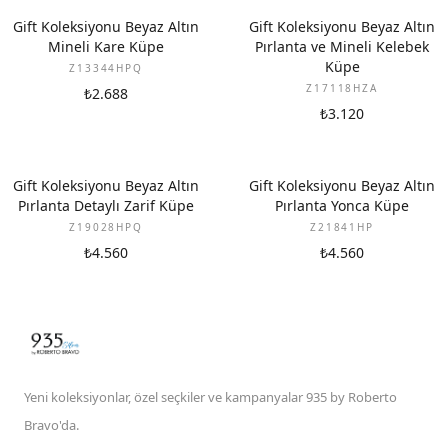
YENI
YENI
Gift Koleksiyonu Beyaz Altın
Gift Koleksiyonu Beyaz Altın
Mineli Kare Küpe
Pırlanta ve Mineli Kelebek
Küpe
Z13344HPQ
Z17118HZA
₺2.688
₺3.120
YENI
YENI
Gift Koleksiyonu Beyaz Altın
Gift Koleksiyonu Beyaz Altın
Pırlanta Detaylı Zarif Küpe
Pırlanta Yonca Küpe
Z19028HPQ
Z21841HP
₺4.560
₺4.560
Yeni koleksiyonlar, özel seçkiler ve kampanyalar 935 by Roberto
Bravo'da.