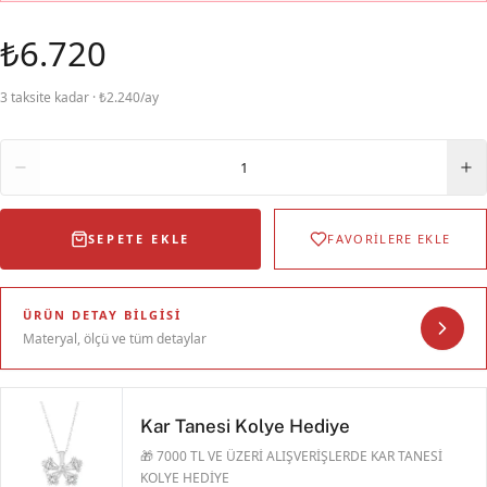
₺6.720
3 taksite kadar · ₺2.240/ay
Adet
1
SEPETE EKLE
FAVORİLERE EKLE
ÜRÜN DETAY BILGISI
Materyal, ölçü ve tüm detaylar
Kar Tanesi Kolye Hediye
🎁 7000 TL VE ÜZERİ ALIŞVERİŞLERDE KAR TANESİ
KOLYE HEDİYE