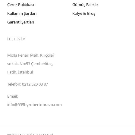
Çerez Politikası
Gümüş Bileklik
Kullanım Şartları
Kolye & Broş
Garanti Şartları
İLETIŞIM
Molla Fenari Mah. Kılıçcılar
sokak. No:53 Çemberlitaş,
Fatih, İstanbul
Telefon
:
0212 520 03 87
Email
:
info@935byrobertobravo.com