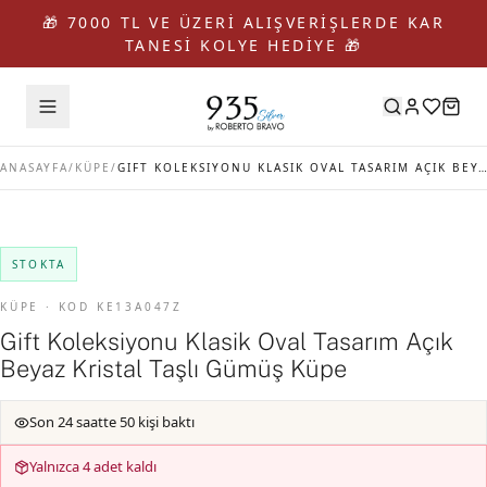
🎁 7000 TL VE ÜZERİ ALIŞVERİŞLERDE KAR
TANESİ KOLYE HEDİYE 🎁
ANASAYFA
/
KÜPE
/
GIFT KOLEKSIYONU KLASIK OVAL TASARIM AÇIK BEYAZ KRISTAL TAŞLI GÜMÜŞ KÜPE
STOKTA
KÜPE · KOD KE13A047Z
Gift Koleksiyonu Klasik Oval Tasarım Açık
Beyaz Kristal Taşlı Gümüş Küpe
Son 24 saatte 50 kişi baktı
Yalnızca 4 adet kaldı