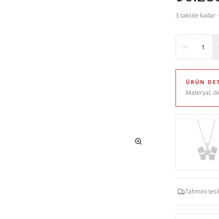
3 taksite kadar 
Adet
1
ÜRÜN DET
Materyal, öl
Tahmini tes