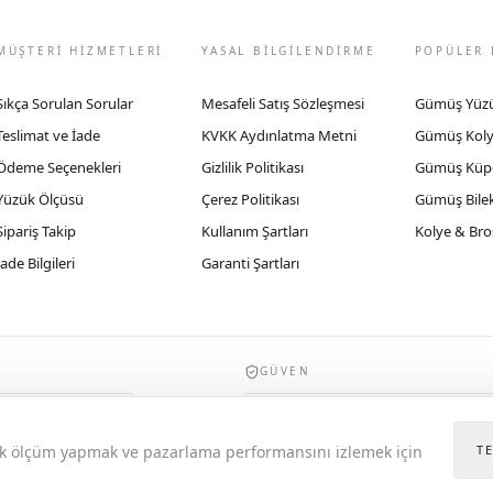
MÜŞTERİ HİZMETLERİ
YASAL BİLGİLENDİRME
POPÜLER 
Sıkça Sorulan Sorular
Mesafeli Satış Sözleşmesi
Gümüş Yüz
Teslimat ve İade
KVKK Aydınlatma Metni
Gümüş Kol
Ödeme Seçenekleri
Gizlilik Politikası
Gümüş Küp
Yüzük Ölçüsü
Çerez Politikası
Gümüş Bilek
Sipariş Takip
Kullanım Şartları
Kolye & Bro
İade Bilgileri
Garanti Şartları
GÜVEN
935byrobertobravo.com, Ticaret Bakanlığı E
itik ölçüm yapmak ve pazarlama performansını izlemek için
T