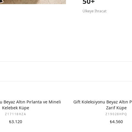
50+
Ülkeye İhracat
YENI
u Beyaz Altın Pırlanta ve Mineli
Gift Koleksiyonu Beyaz Altın P
Kelebek Küpe
Zarif Küpe
Z17118HZA
Z19028HPQ
₺3.120
₺4.560