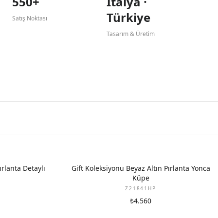
550+
İtalya ·
Türkiye
Satış Noktası
Tasarım & Üretim
YENI
ırlanta Detaylı
Gift Koleksiyonu Beyaz Altın Pırlanta Yonca
Küpe
Z21841HP
₺4.560