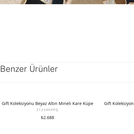
Benzer Ürünler
YENI
YENI
Gift Koleksiyonu Beyaz Altın Mineli Kare Küpe
Gift Koleksiyon
Z13344HPQ
₺2.688