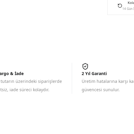
Kol
14 Gün 
Kargo & İade
2 Yıl Garanti
 tutarın üzerindeki siparişlerde
Üretim hatalarına karşı k
siz, iade süreci kolaydır.
güvencesi sunulur.