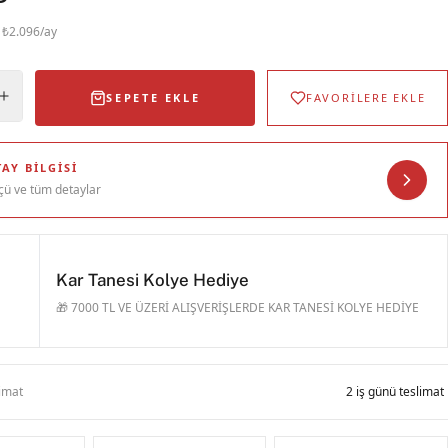
· ₺2.096/ay
SEPETE EKLE
FAVORİLERE EKLE
AY BILGISI
çü ve tüm detaylar
Kar Tanesi Kolye Hediye
🎁 7000 TL VE ÜZERİ ALIŞVERİŞLERDE KAR TANESİ KOLYE HEDİYE
limat
2 iş günü teslimat