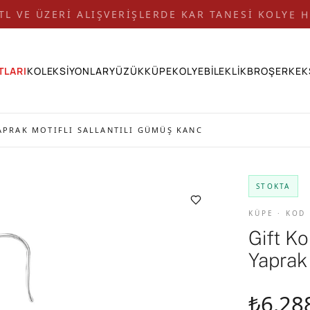
 TL VE ÜZERİ ALIŞVERİŞLERDE KAR TANESİ KOLYE H
TLARI
KOLEKSİYONLAR
YÜZÜK
KÜPE
KOLYE
BİLEKLİK
BROŞ
ERKEK
YAPRAK MOTIFLI SALLANTILI GÜMÜŞ KANC
STOKTA
KÜPE · KOD
Gift K
Yaprak
₺6.28