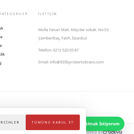
KATEGORİLER
İLETIŞIM
ük
Molla Fenari Mah. Kılıçcılar sokak. No:53
ye
Çemberlitaş, Fatih, İstanbul
e
Telefon
:
0212 520 03 87
lik
Email
:
info@935byrobertobravo.com
ş
lektronik Ticaret Bilgi Sistemi (ETBİS)'ne kayıtlıdır.
ERCIHLER
TÜMÜNÜ KABUL ET
Bilgi Almak İstiyorum
DEVELOPED BY