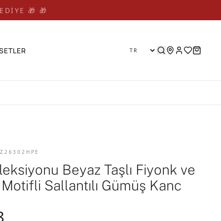
EDİYE 🎁 🎁
SETLER
 Z26302HPE
oleksiyonu Beyaz Taşlı Fiyonk ve
 Motifli Sallantılı Gümüş Kanc
8