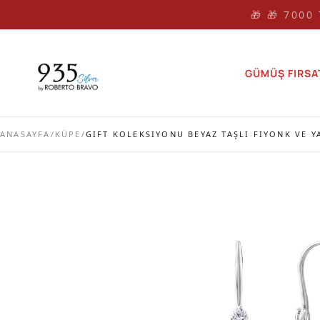
🎁 🎁 7000
GÜMÜŞ FIRSA
ANASAYFA
/
KÜPE
/
GIFT KOLEKSIYONU BEYAZ TAŞLI FIYONK VE 