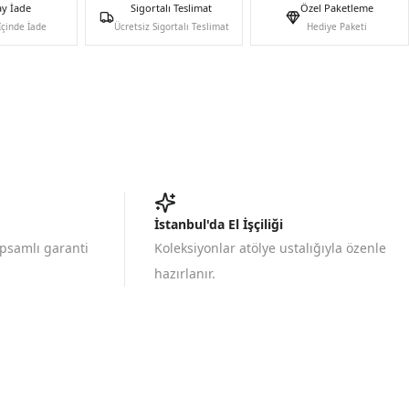
ay İade
Sigortalı Teslimat
Özel Paketleme
İçinde İade
Ücretsiz Sigortalı Teslimat
Hediye Paketi
İstanbul'da El İşçiliği
apsamlı garanti
Koleksiyonlar atölye ustalığıyla özenle
hazırlanır.