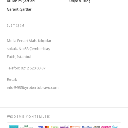
Kullanım Şartları
Kolye & Broş
Garanti Şartları
İLETIŞIM
Molla Fenari Mah. Kılıçcılar
sokak. No:53 Çemberlitaş,
Fatih, İstanbul
Telefon
:
0212 520 03 87
Email
:
info@935byrobertobravo.com
ÖDEME YÖNTEMLERI