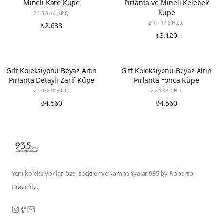
Mineli Kare Küpe
Pırlanta ve Mineli Kelebek
Küpe
Z13344HPQ
Z17118HZA
₺2.688
₺3.120
YENI
YENI
Gift Koleksiyonu Beyaz Altın
Gift Koleksiyonu Beyaz Altın
Pırlanta Detaylı Zarif Küpe
Pırlanta Yonca Küpe
Z19028HPQ
Z21841HP
₺4.560
₺4.560
Yeni koleksiyonlar, özel seçkiler ve kampanyalar 935 by Roberto
Bravo'da.