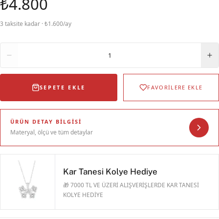
₺4.800
3 taksite kadar · ₺1.600/ay
Adet
1
SEPETE EKLE
FAVORİLERE EKLE
ÜRÜN DETAY BILGISI
Materyal, ölçü ve tüm detaylar
Kar Tanesi Kolye Hediye
🎁 7000 TL VE ÜZERİ ALIŞVERİŞLERDE KAR TANESİ
KOLYE HEDİYE