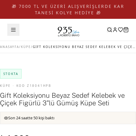
🎁 7000 TL VE ÜZERİ ALIŞVERİŞLERDE KAR
TANESİ KOLYE HEDİYE 🎁
ANASAYFA
/
KÜPE
/
GIFT KOLEKSIYONU BEYAZ SEDEF KELEBEK VE ÇIÇEK FIGÜRLÜ 3"LÜ GÜMÜŞ KÜPE SETI
STOKTA
KÜPE · KOD Z18041HPB
Gift Koleksiyonu Beyaz Sedef Kelebek ve
Çiçek Figürlü 3"lü Gümüş Küpe Seti
Son 24 saatte 50 kişi baktı