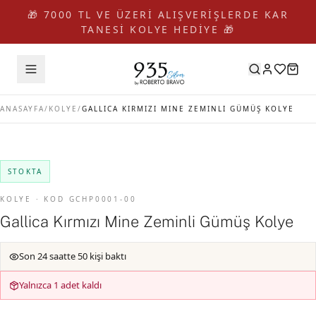
🎁 7000 TL VE ÜZERİ ALIŞVERİŞLERDE KAR
TANESİ KOLYE HEDİYE 🎁
ANASAYFA
/
KOLYE
/
GALLICA KIRMIZI MINE ZEMINLI GÜMÜŞ KOLYE
STOKTA
KOLYE · KOD GCHP0001-00
Gallica Kırmızı Mine Zeminli Gümüş Kolye
Son 24 saatte 50 kişi baktı
Yalnızca 1 adet kaldı