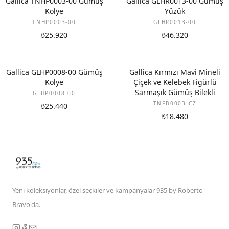
Gallica TNHP0003-00 Gümüş
Gallica GLHR0013-00 Gümüş
Kolye
Yüzük
TNHP0003-00
GLHR0013-00
₺25.920
₺46.320
Gallica GLHP0008-00 Gümüş
Gallica Kırmızı Mavi Mineli
Kolye
Çiçek ve Kelebek Figürlü
Sarmaşık Gümüş Bilekli
GLHP0008-00
TNFB0003-CZ
₺25.440
₺18.480
Yeni koleksiyonlar, özel seçkiler ve kampanyalar 935 by Roberto
Bravo'da.