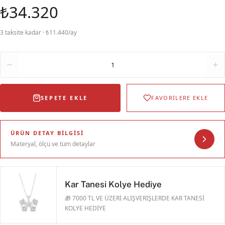
₺34.320
3 taksite kadar · ₺11.440/ay
Adet
1
SEPETE EKLE
FAVORİLERE EKLE
ÜRÜN DETAY BILGISI
Materyal, ölçü ve tüm detaylar
Kar Tanesi Kolye Hediye
🎁 7000 TL VE ÜZERİ ALIŞVERİŞLERDE KAR TANESİ
KOLYE HEDİYE