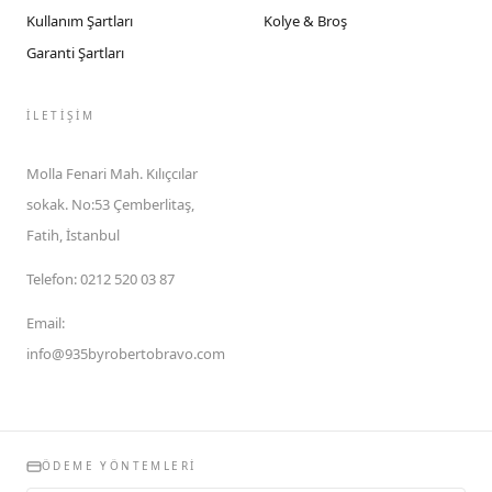
Kullanım Şartları
Kolye & Broş
Garanti Şartları
İLETIŞIM
Molla Fenari Mah. Kılıçcılar
sokak. No:53 Çemberlitaş,
Fatih, İstanbul
Telefon
:
0212 520 03 87
Email
:
info@935byrobertobravo.com
ÖDEME YÖNTEMLERI