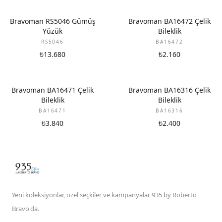
Bravoman RS5046 Gümüş
Bravoman BA16472 Çelik
Yüzük
Bileklik
RS5046
BA16472
₺13.680
₺2.160
Bravoman BA16471 Çelik
Bravoman BA16316 Çelik
Bileklik
Bileklik
BA16471
BA16316
₺3.840
₺2.400
Yeni koleksiyonlar, özel seçkiler ve kampanyalar 935 by Roberto
Bravo'da.