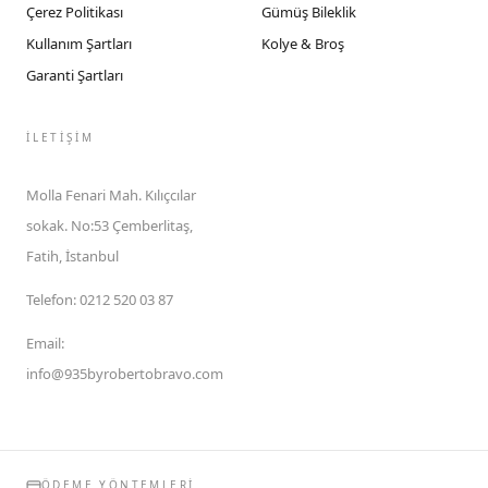
Çerez Politikası
Gümüş Bileklik
Kullanım Şartları
Kolye & Broş
Garanti Şartları
İLETIŞIM
Molla Fenari Mah. Kılıçcılar
sokak. No:53 Çemberlitaş,
Fatih, İstanbul
Telefon
:
0212 520 03 87
Email
:
info@935byrobertobravo.com
ÖDEME YÖNTEMLERI