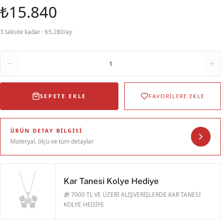
₺15.840
3 taksite kadar · ₺5.280/ay
Adet
1
SEPETE EKLE
FAVORİLERE EKLE
ÜRÜN DETAY BILGISI
Materyal, ölçü ve tüm detaylar
Kar Tanesi Kolye Hediye
🎁 7000 TL VE ÜZERİ ALIŞVERİŞLERDE KAR TANESİ
KOLYE HEDİYE