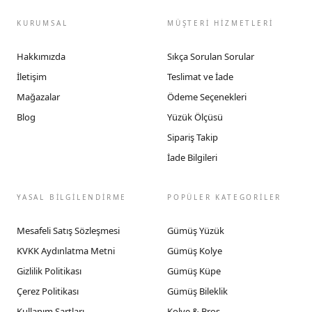
KURUMSAL
MÜŞTERİ HİZMETLERİ
Hakkımızda
Sıkça Sorulan Sorular
İletişim
Teslimat ve İade
Mağazalar
Ödeme Seçenekleri
Blog
Yüzük Ölçüsü
Sipariş Takip
İade Bilgileri
YASAL BİLGİLENDİRME
POPÜLER KATEGORİLER
Mesafeli Satış Sözleşmesi
Gümüş Yüzük
KVKK Aydınlatma Metni
Gümüş Kolye
Gizlilik Politikası
Gümüş Küpe
Çerez Politikası
Gümüş Bileklik
Kullanım Şartları
Kolye & Broş