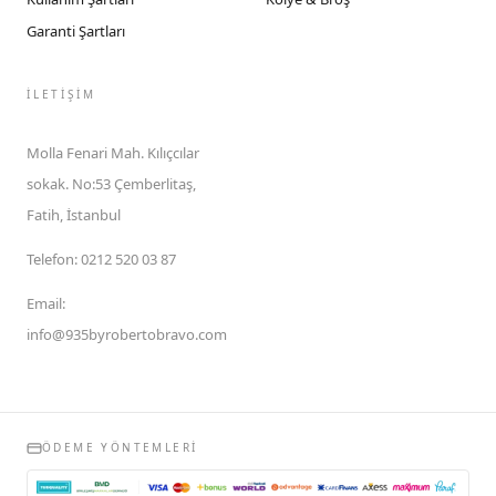
Garanti Şartları
İLETIŞIM
Molla Fenari Mah. Kılıçcılar
sokak. No:53 Çemberlitaş,
Fatih, İstanbul
Telefon
:
0212 520 03 87
Email
:
info@935byrobertobravo.com
ÖDEME YÖNTEMLERI