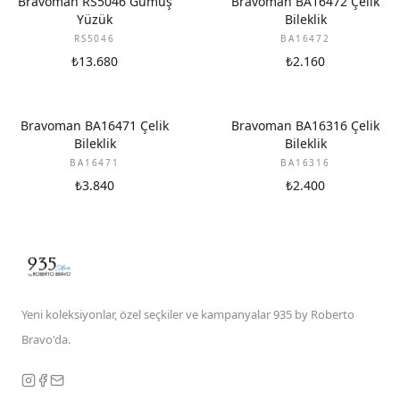
Bravoman RS5046 Gümüş
Bravoman BA16472 Çelik
Yüzük
Bileklik
RS5046
BA16472
₺13.680
₺2.160
Bravoman BA16471 Çelik
Bravoman BA16316 Çelik
Bileklik
Bileklik
BA16471
BA16316
₺3.840
₺2.400
Yeni koleksiyonlar, özel seçkiler ve kampanyalar 935 by Roberto
Bravo'da.