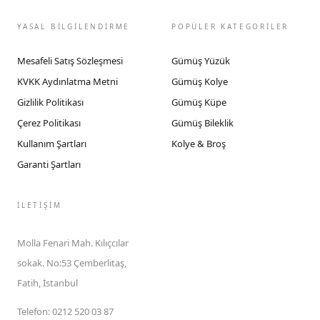
YASAL BİLGİLENDİRME
POPÜLER KATEGORİLER
Mesafeli Satış Sözleşmesi
Gümüş Yüzük
KVKK Aydınlatma Metni
Gümüş Kolye
Gizlilik Politikası
Gümüş Küpe
Çerez Politikası
Gümüş Bileklik
Kullanım Şartları
Kolye & Broş
Garanti Şartları
İLETIŞIM
Molla Fenari Mah. Kılıçcılar
sokak. No:53 Çemberlitaş,
Fatih, İstanbul
Telefon
:
0212 520 03 87