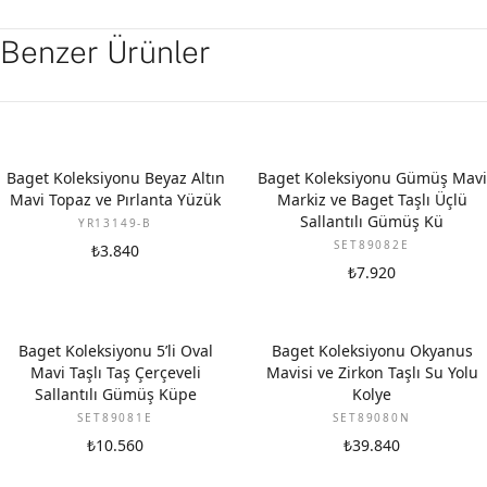
Benzer Ürünler
YENI
Baget Koleksiyonu Beyaz Altın
Baget Koleksiyonu Gümüş Mavi
Mavi Topaz ve Pırlanta Yüzük
Markiz ve Baget Taşlı Üçlü
Sallantılı Gümüş Kü
YR13149-B
SET89082E
₺3.840
₺7.920
Baget Koleksiyonu 5’li Oval
Baget Koleksiyonu Okyanus
Mavi Taşlı Taş Çerçeveli
Mavisi ve Zirkon Taşlı Su Yolu
Sallantılı Gümüş Küpe
Kolye
SET89081E
SET89080N
₺10.560
₺39.840