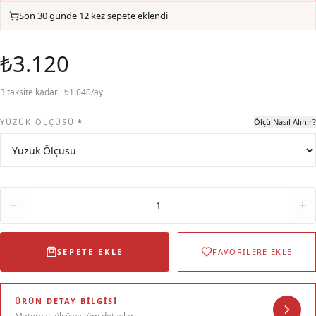
Son 30 günde 12 kez sepete eklendi
₺3.120
3 taksite kadar · ₺1.040/ay
YÜZÜK ÖLÇÜSÜ
*
Ölçü Nasıl Alınır?
Adet
1
SEPETE EKLE
FAVORİLERE EKLE
ÜRÜN DETAY BILGISI