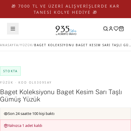
🎁 7000 TL VE ÜZERİ ALIŞVERİŞLERDE KAR
TANESİ KOLYE HEDİYE 🎁
ANASAYFA
/
YÜZÜK
/
BAGET KOLEKSIYONU BAGET KESIM SARI TAŞLI GÜMÜŞ YÜZÜK
STOKTA
YÜZÜK · KOD OL03095AY
Baget Koleksiyonu Baget Kesim Sarı Taşlı
Gümüş Yüzük
Son 24 saatte 100 kişi baktı
Yalnızca 1 adet kaldı