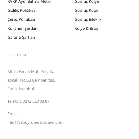
KVKK Aydınlatma Metni
Gümüş Kolye
Gizlilik Politikası
Gümüş Küpe
Çerez Politikası
Gümüş Bileklik
Kullanım Şartları
Kolye & Broş
Garanti Şartları
İLETIŞIM
Molla Fenari Mah. Kılıçcılar
sokak. No:53 Çemberlitaş,
Fatih, İstanbul
Telefon
:
0212 520 03 87
Email
:
info@935byrobertobravo.com