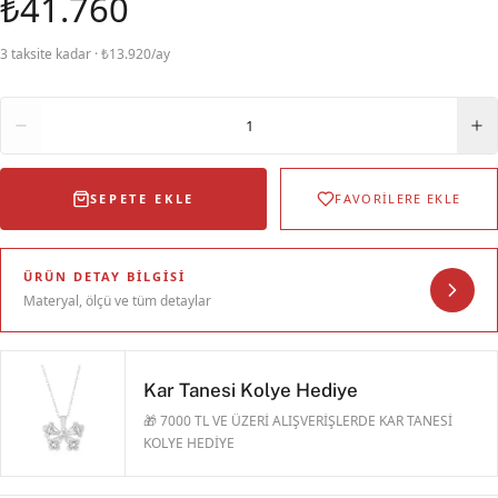
₺41.760
3 taksite kadar · ₺13.920/ay
Adet
1
SEPETE EKLE
FAVORİLERE EKLE
ÜRÜN DETAY BILGISI
Materyal, ölçü ve tüm detaylar
Kar Tanesi Kolye Hediye
🎁 7000 TL VE ÜZERİ ALIŞVERİŞLERDE KAR TANESİ
KOLYE HEDİYE