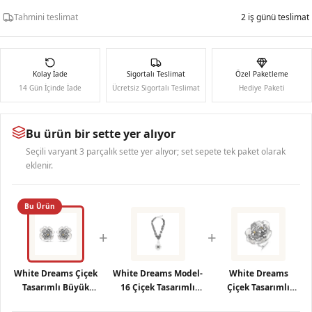
Tahmini teslimat
2 iş günü teslimat
Kolay İade
Sigortalı Teslimat
Özel Paketleme
14 Gün İçinde İade
Ücretsiz Sigortalı Teslimat
Hediye Paketi
Bu ürün bir sette yer alıyor
Seçili varyant 3 parçalık sette yer alıyor; set sepete tek paket olarak
eklenir.
Bu Ürün
+
+
White Dreams Çiçek
White Dreams Model-
White Dreams
Tasarımlı Büyük
16 Çiçek Tasarımlı
Çiçek Tasarımlı
Gümüş Küpe
Büyük Gümüş Kolye
Büyük Gümüş