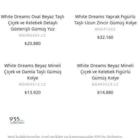
White Dreams Oval Beyaz Taşlı
White Dreams Yaprak Figürlü
Çiçek ve Kelebek Detaylı
Taşlı Uzun Zincir Gümüş Kolye
Gösterişli Gümüş Yüz
WDHP1003
WDHR0005-CZ
₺32.160
₺20.880
White Dreams Beyaz Mineli
White Dreams Beyaz Mineli
Çiçek ve Damla Taşlı Gümüş
Çiçek ve Kelebek Figürlü
Kolye
Gümüş Kolye
WDHP0013-CZ
WDHP0029-CZ
₺13.920
₺14.880
Yeni koleksiyonlar, özel seçkiler ve kampanyalar 935 by Roberto