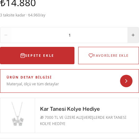
₺14.880
3 taksite kadar · ₺4.960/ay
Adet
1
SEPETE EKLE
FAVORİLERE EKLE
ÜRÜN DETAY BILGISI
Materyal, ölçü ve tüm detaylar
Kar Tanesi Kolye Hediye
🎁 7000 TL VE ÜZERİ ALIŞVERİŞLERDE KAR TANESİ
KOLYE HEDİYE