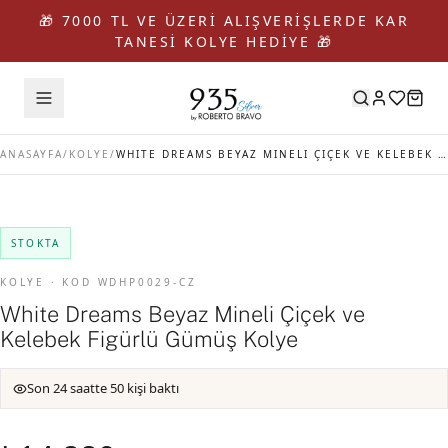
🎁 7000 TL VE ÜZERİ ALIŞVERİŞLERDE KAR
TANESİ KOLYE HEDİYE 🎁
ANASAYFA
/
KOLYE
/
WHITE DREAMS BEYAZ MINELI ÇIÇEK VE KELEBEK FIGÜRLÜ GÜMÜŞ KOLYE
STOKTA
KOLYE · KOD WDHP0029-CZ
White Dreams Beyaz Mineli Çiçek ve
Kelebek Figürlü Gümüş Kolye
Son 24 saatte 50 kişi baktı