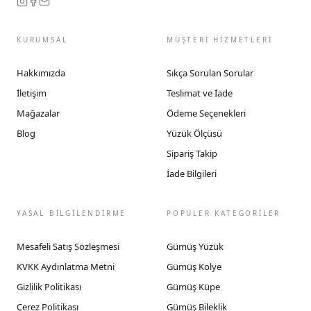
KURUMSAL
MÜŞTERİ HİZMETLERİ
Hakkımızda
Sıkça Sorulan Sorular
İletişim
Teslimat ve İade
Mağazalar
Ödeme Seçenekleri
Blog
Yüzük Ölçüsü
Sipariş Takip
İade Bilgileri
YASAL BİLGİLENDİRME
POPÜLER KATEGORİLER
Mesafeli Satış Sözleşmesi
Gümüş Yüzük
KVKK Aydınlatma Metni
Gümüş Kolye
Gizlilik Politikası
Gümüş Küpe
Çerez Politikası
Gümüş Bileklik