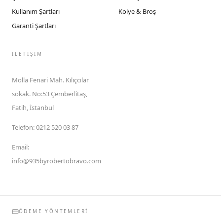
Kullanım Şartları
Kolye & Broş
Garanti Şartları
İLETIŞIM
Molla Fenari Mah. Kılıçcılar
sokak. No:53 Çemberlitaş,
Fatih, İstanbul
Telefon
:
0212 520 03 87
Email
:
info@935byrobertobravo.com
ÖDEME YÖNTEMLERI