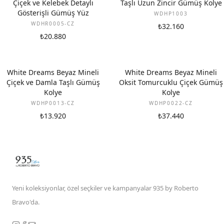
Çiçek ve Kelebek Detaylı
Taşlı Uzun Zincir Gümüş Kolye
Gösterişli Gümüş Yüz
WDHP1003
WDHR0005-CZ
₺32.160
₺20.880
White Dreams Beyaz Mineli
White Dreams Beyaz Mineli
Çiçek ve Damla Taşlı Gümüş
Oksit Tomurcuklu Çiçek Gümüş
Kolye
Kolye
WDHP0013-CZ
WDHP0022-CZ
₺13.920
₺37.440
Yeni koleksiyonlar, özel seçkiler ve kampanyalar 935 by Roberto
Bravo'da.