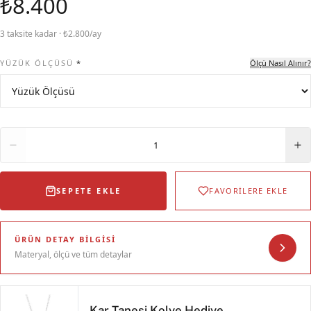
₺8.400
3 taksite kadar · ₺2.800/ay
YÜZÜK ÖLÇÜSÜ
*
Ölçü Nasıl Alınır?
Adet
1
SEPETE EKLE
FAVORİLERE EKLE
ÜRÜN DETAY BILGISI
Materyal, ölçü ve tüm detaylar
Kar Tanesi Kolye Hediye