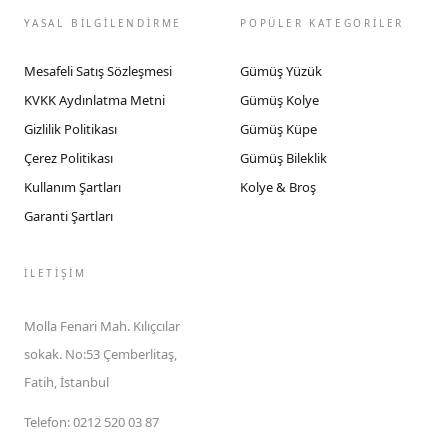
YASAL BİLGİLENDİRME
POPÜLER KATEGORİLER
Mesafeli Satış Sözleşmesi
Gümüş Yüzük
KVKK Aydınlatma Metni
Gümüş Kolye
Gizlilik Politikası
Gümüş Küpe
Çerez Politikası
Gümüş Bileklik
Kullanım Şartları
Kolye & Broş
Garanti Şartları
İLETIŞIM
Molla Fenari Mah. Kılıçcılar
sokak. No:53 Çemberlitaş,
Fatih, İstanbul
Telefon
:
0212 520 03 87