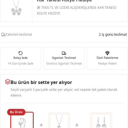
🎁 7000 TL VE ÜZERİ ALIŞVERİŞLERDE KAR TANESİ
KOLYE HEDİYE
Tahmini teslimat
2 iş günü teslimat
Kolay İade
Sigortalı Teslimat
Özel Paketleme
14 Gün İçinde İade
Ücretsiz Sigortalı Teslimat
Hediye Paketi
Bu ürün bir sette yer alıyor
Seçili varyant 3 parçalık sette yer alıyor; set sepete tek paket olarak
eklenir.
Bu Ürün
+
+