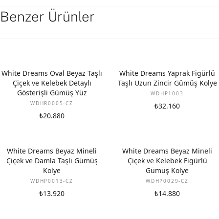
Benzer Ürünler
White Dreams Oval Beyaz Taşlı
White Dreams Yaprak Figürlü
Çiçek ve Kelebek Detaylı
Taşlı Uzun Zincir Gümüş Kolye
Gösterişli Gümüş Yüz
WDHP1003
WDHR0005-CZ
₺32.160
₺20.880
White Dreams Beyaz Mineli
White Dreams Beyaz Mineli
Çiçek ve Damla Taşlı Gümüş
Çiçek ve Kelebek Figürlü
Kolye
Gümüş Kolye
WDHP0013-CZ
WDHP0029-CZ
₺13.920
₺14.880