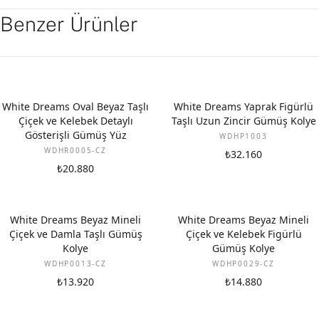
Benzer Ürünler
White Dreams Oval Beyaz Taşlı
White Dreams Yaprak Figürlü
Çiçek ve Kelebek Detaylı
Taşlı Uzun Zincir Gümüş Kolye
Gösterişli Gümüş Yüz
WDHP1003
WDHR0005-CZ
₺32.160
₺20.880
White Dreams Beyaz Mineli
White Dreams Beyaz Mineli
Çiçek ve Damla Taşlı Gümüş
Çiçek ve Kelebek Figürlü
Kolye
Gümüş Kolye
WDHP0013-CZ
WDHP0029-CZ
₺13.920
₺14.880