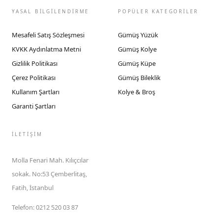
YASAL BİLGİLENDİRME
POPÜLER KATEGORİLER
Mesafeli Satış Sözleşmesi
Gümüş Yüzük
KVKK Aydınlatma Metni
Gümüş Kolye
Gizlilik Politikası
Gümüş Küpe
Çerez Politikası
Gümüş Bileklik
Kullanım Şartları
Kolye & Broş
Garanti Şartları
İLETIŞIM
Molla Fenari Mah. Kılıçcılar
sokak. No:53 Çemberlitaş,
Fatih, İstanbul
Telefon
:
0212 520 03 87