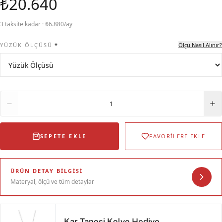
₺20.640
3 taksite kadar · ₺6.880/ay
YÜZÜK ÖLÇÜSÜ
*
Ölçü Nasıl Alınır?
Adet
1
SEPETE EKLE
FAVORİLERE EKLE
ÜRÜN DETAY BILGISI
Materyal, ölçü ve tüm detaylar
Kar Tanesi Kolye Hediye