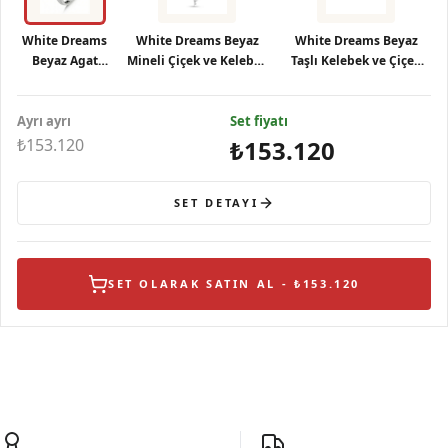
White Dreams
White Dreams Beyaz
White Dreams Beyaz
Beyaz Agat
Mineli Çiçek ve Kelebek
Taşlı Kelebek ve Çiçek
Taşlı Gümüş
Figürlü Zincir Kadın
Detaylı Gösterişli Gümüş
Yüzük
Kolye
Küpe
Ayrı ayrı
Set fiyatı
₺153.120
₺153.120
SET DETAYI
SET OLARAK SATIN AL - ₺153.120