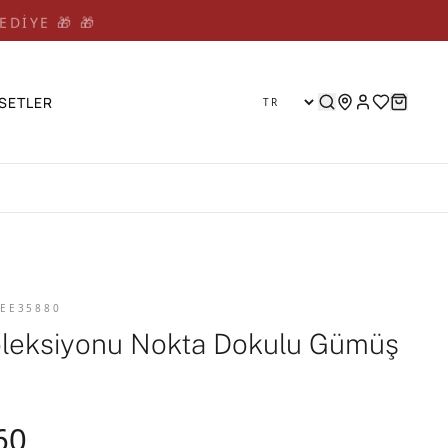
EDİYE 🎁 🎁
SETLER
 EE35880
leksiyonu Nokta Dokulu Gümüş
60