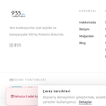
KURUMSAL
Hakkımızda
Yeni koleksiyonlar, özel seçkiler ve
İletişim
kampanyalar 935 by Roberto Bravo'da.
Mağazalar
Blog
ÖDEME YÖNTEMLERI
Çerez tercihleri
Yalnızca 3 adet kaldı
Alışveriş deneyimini iyileştirmek, anal
çerezler kullanıyoruz.
Detaylar
© 2026 Copyright 935 by Roberto Bravo