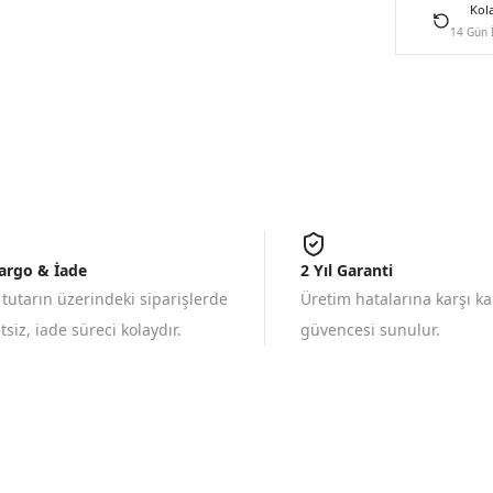
Kol
14 Gün 
Kargo & İade
2 Yıl Garanti
 tutarın üzerindeki siparişlerde
Üretim hatalarına karşı k
siz, iade süreci kolaydır.
güvencesi sunulur.