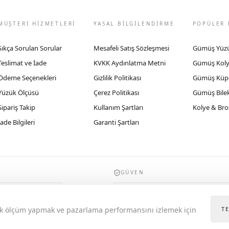
MÜŞTERİ HİZMETLERİ
YASAL BİLGİLENDİRME
POPÜLER 
Sıkça Sorulan Sorular
Mesafeli Satış Sözleşmesi
Gümüş Yüz
Teslimat ve İade
KVKK Aydınlatma Metni
Gümüş Kol
Ödeme Seçenekleri
Gizlilik Politikası
Gümüş Küp
Yüzük Ölçüsü
Çerez Politikası
Gümüş Bilek
Sipariş Takip
Kullanım Şartları
Kolye & Bro
İade Bilgileri
Garanti Şartları
GÜVEN
935byrobertobravo.com, Ticaret Bakanlığı E
itik ölçüm yapmak ve pazarlama performansını izlemek için
T