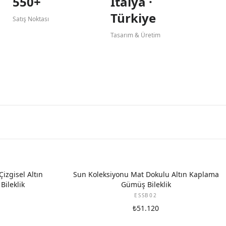
550+
İtalya ·
Türkiye
Satış Noktası
Tasarım & Üretim
izgisel Altın
Sun Koleksiyonu Mat Dokulu Altın Kaplama
ileklik
Gümüş Bileklik
ESSB02
₺51.120