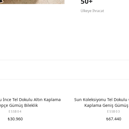
50+
Ülkeye İhracat
u İnce Tel Dokulu Altın Kaplama
Sun Koleksiyonu Tel Dokulu Ç
epçe Gümüş Bileklik
Kaplama Geniş Gümüş B
ESSB04
ESSB03
₺30.960
₺67.440