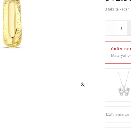
3 taksite kadar 
Adet
1
ÜRÜN DET
Materyal, öl
Tahmini tes