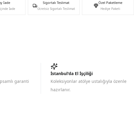
ay İade
Sigortalı Teslimat
Özel Paketleme
İçinde İade
Ücretsiz Sigortalı Teslimat
Hediye Paketi
İstanbul'da El İşçiliği
apsamlı garanti
Koleksiyonlar atölye ustalığıyla özenle
hazırlanır.